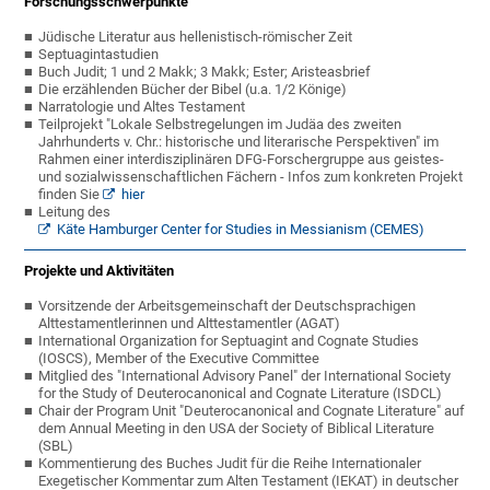
Forschungsschwerpunkte
Jüdische Literatur aus hellenistisch-römischer Zeit
Septuagintastudien
Buch Judit; 1 und 2 Makk; 3 Makk; Ester; Aristeasbrief
Die erzählenden Bücher der Bibel (u.a. 1/2 Könige)
Narratologie und Altes Testament
Teilprojekt "Lokale Selbstregelungen im Judäa des zweiten
Jahrhunderts v. Chr.: historische und literarische Perspektiven" im
Rahmen einer interdisziplinären DFG-Forschergruppe aus geistes-
und sozialwissenschaftlichen Fächern - Infos zum konkreten Projekt
finden Sie
hier
Leitung des
Käte Hamburger Center for Studies in Messianism (CEMES)
Projekte und Aktivitäten
Vorsitzende der Arbeitsgemeinschaft der Deutschsprachigen
Alttestamentlerinnen und Alttestamentler (AGAT)
International Organization for Septuagint and Cognate Studies
(IOSCS), Member of the Executive Committee
Mitglied des "International Advisory Panel" der International Society
for the Study of Deuterocanonical and Cognate Literature (ISDCL)
Chair der Program Unit "Deuterocanonical and Cognate Literature" auf
dem Annual Meeting in den USA der Society of Biblical Literature
(SBL)
K
ommentierung des Buches Judit für die Reihe Internationaler
Exegetischer Kommentar zum Alten Testament (IEKAT) in deutscher