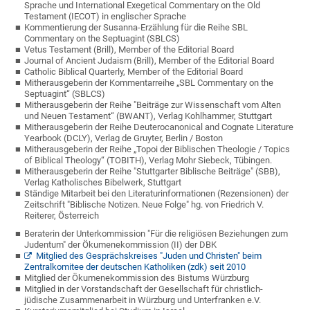
Sprache und International Exegetical Commentary on the Old
Testament (IECOT) in englischer Sprache
Kommentierung der Susanna-Erzählung für die Reihe SBL
Commentary on the Septuagint (SBLCS)
Vetus Testament (Brill), Member of the Editorial Board
Journal of Ancient Judaism (Brill), Member of the Editorial Board
Catholic Biblical Quarterly, Member of the Editorial Board
Mitherausgeberin der Kommentarreihe „SBL Commentary on the
Septuagint“ (SBLCS)
Mitherausgeberin der Reihe "Beiträge zur Wissenschaft vom Alten
und Neuen Testament“ (BWANT), Verlag Kohlhammer, Stuttgart
Mitherausgeberin der Reihe Deuterocanonical and Cognate Literature
Yearbook (DCLY),
Verlag de Gruyter, Berlin / Boston
Mitherausgeberin der Reihe „Topoi der Biblischen Theologie / Topics
of Biblical Theology“ (TOBITH), Verlag Mohr Siebeck, Tübingen.
Mitherausgeberin der Reihe "Stuttgarter Biblische Beiträge" (SBB),
Verlag Katholisches Bibelwerk, Stuttgart
Ständige Mitarbeit bei den Literaturinformationen (Rezensionen) der
Zeitschrift "Biblische Notizen. Neue Folge" hg. von Friedrich V.
Reiterer, Österreich
Beraterin der Unterkommission "Für die religiösen Beziehungen zum
Judentum" der Ökumenekommission (II) der DBK
Mitglied des Gesprächskreises "Juden und Christen" beim
Zentralkomitee der deutschen Katholiken (zdk) seit 2010
Mitglied der Ökumenekommission des Bistums Würzburg
Mitglied in der Vorstandschaft der Gesellschaft für christlich-
jüdische Zusammenarbeit in Würzburg und Unterfranken e.V.