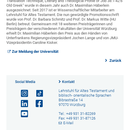
Translation Technique, Literary and Theological Profile of Job 38:1-42:6
Old Greek" wurde in diesem Jahr auch Dr. Maximilian Häberlein
ausgezeichnet. Seit 2017 ist er Wissenschaftlicher Mitarbeiter am
Lehrstuhl für Altes Testament. Die nun gewürdigte Promotionsschrift
wurde von Prof. Dr. Barbara Schmitz und Prof. Dr. Markus Witte (HU
Berlin) betreut. Gemeinsam mit 18 weiteren Preisträgerinnen und
Preisträgern der verschiedenen Fakultäten der Universität Würzburg
erhielt Dr. Maximilian Häberlein den Preis aus den Händen von
Unterfrankens Regierungsvizepräsident Jochen Lange und von JMU-
Vizepräsidentin Caroline Kisker.
Zur Meldung der Universität
Zurück
Social Media
Kontakt
Lehrstuhl für Altes Testament und
biblisch- orientalische Sprachen
Bibrastraße 14
97070 Würzburg
Tel.: +49 931 31-82269
Fax: +49 931 31-87126
E-Mail