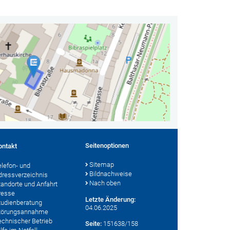
Seitenoptionen
ontakt
Sitemap
elefon- und
Bildnachweise
dressverzeichnis
Nach oben
tandorte und Anfahrt
resse
Letzte Änderung:
tudienberatung
04.06.2025
törungsannahme
echnischer Betrieb
Seite:
151638/158