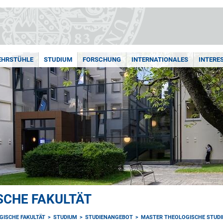
LEHRSTÜHLE
STUDIUM
FORSCHUNG
INTERNATIONALES
INTERE
SCHE FAKULTÄT
GISCHE FAKULTÄT
STUDIUM
STUDIENANGEBOT
MASTER THEOLOGISCHE STUDI