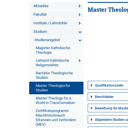
Aktuelles
Master Theolo
Fakultät
Institute / Lehrstühle
Studium
Studienangebot
Magister Katholische
Theologie
Lehramt Katholische
Religionslehre
Bachelor Theologische
Studien
Master Theologische
Qualifikationsziele
Studien
Berufsfelder
Master Theology for a
World in Transformation
Bewerbung für Maste
Zertifikatsprogramm
Machtmissbrauch
Erkennen und Verhindern
Allgemeine Studien-
(MEV)