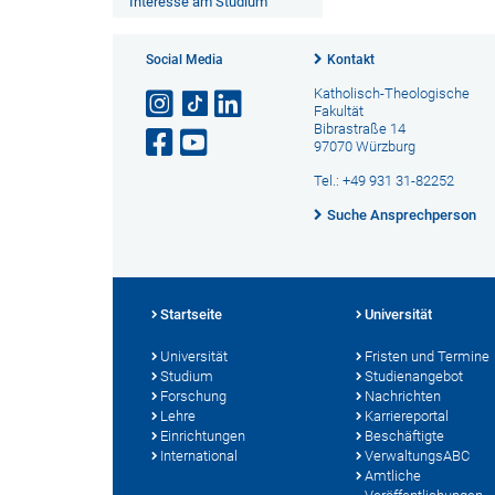
Interesse am Studium
Social Media
Kontakt
Katholisch-Theologische
Fakultät
Bibrastraße 14
97070 Würzburg
Tel.: +49 931 31-82252
Suche Ansprechperson
Startseite
Universität
Universität
Fristen und Termine
Studium
Studienangebot
Forschung
Nachrichten
Lehre
Karriereportal
Einrichtungen
Beschäftigte
International
VerwaltungsABC
Amtliche