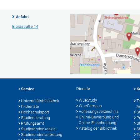
Anfahrt
Bibrastraße 14
Dienste
Service
K
WueStudy
Universitätsbibliothek
T
WueCampus
IT-Dienste
A
Vorlesungsverzeichnis
Hochschulsport
S
Online-Bewerbung und
Studienberatung
P
Online-Einschreibung
Prüfungsamt
S
Katalog der Bibliothek
Studierendenkanzlei
S
Studierendenvertretung
T