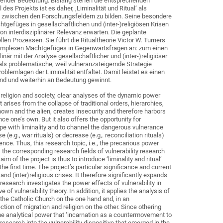
vierender Bedeutung. Bislang stehen die entsprechenden
es Projekts ist es daher, ‚Liminalität und Ritual‘ als
ke zwischen den Forschungsfeldern zu bilden. Seine besondere
tgefüges in gesellschaftlichen und (inter-)religiösen Krisen
on interdisziplinärer Relevanz erwarten. Die geplante
len Prozessen. Sie führt die Ritualtheorie Victor W. Turners
s komplexen Machtgefüges in Gegenwartsfragen an: zum einen
är mit der Analyse gesellschaftlicher und (inter-)‌religiöser
ls problematische, weil vulneranzsteigernde Strategie
oblemlagen der Liminalität entfaltet. Damit leistet es einen
tand und weiterhin an Bedeutung gewinnt.
n religion and society, clear analyses of the dynamic power
hat arises from the collapse of traditional orders, hierarchies,
known and the alien, creates insecurity and therefore harbors
ce one’s own. But it also offers the opportunity for
 cope with liminality and to channel the dangerous vulnerance
(e.g., war rituals) or decrease (e.g,. reconciliation rituals)
ience. Thus, this research topic, i.e., the precarious power
ver, the corresponding research fields of vulnerability research
of the project is thus to introduce ‘liminality and ritual’
he first time. The project’s particular significance and current
and (inter)religious crises. It therefore significantly expands
research investigates the power effects of vulnerability in
 of vulnerability theory. In addition, it applies the analysis of
 the Catholic Church on the one hand and, in an
ection of migration and religion on the other. Since othering
the analytical power that ‘incarnation as a countermovement to
 research into the vulnerability dispositive that emerged in the