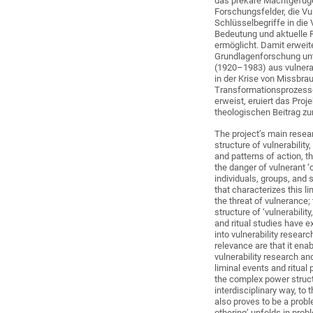
das prekäre Machtgefüge 
Forschungsfelder, die Vul
Schlüsselbegriffe in die
Bedeutung und aktuelle R
ermöglicht. Damit erweite
Grundlagenforschung unter
(1920–1983) aus vulnera
in der Krise von Missbrau
Transformationsprozesse 
erweist, eruiert das Proj
theologischen Beitrag zu
The project’s main resear
structure of vulnerability,
and patterns of action, t
the danger of vulnerant ‘
individuals, groups, and s
that characterizes this li
the threat of vulnerance; 
structure of ‘vulnerability
and ritual studies have e
into vulnerability resear
relevance are that it enab
vulnerability research an
liminal events and ritual 
the complex power structu
interdisciplinary way, to 
also proves to be a probl
othering’ unfolds in probl