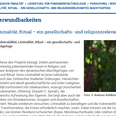
GISCHE FAKULTÄT
LEHRSTUHL FÜR FUNDAMENTALTHEOLOGIE
FORSCHUNG / WIS
ALITÄT, RITUAL – EIN GESELLSCHAFTS- UND RELIGIONSRELEVANTES MACHTGEFÜGE
Verwundbarkeiten
iminalität, Ritual – ein gesellschafts- und religionsrele
lnerabilität, Liminalität, Ritual – ein gesellschafts- und
htgefüge
these des Projekts besagt: Zeiten permanenten
seitig potenzierender Krisen in Religion und
klare Analysen des dynamischen Machtgefüges von
t und Ritual. Denn Liminalität ist jener turbulente
rch das Zerbrechen tradierter Ordnungen, Hierarchien
teht und damit gesellschaftliche und (inter-)religiöse
lität konfrontiert mit Unbekanntem, erzeugt Unsicherheit
vulneranten ‚Othering‘ (Gayatri C. Spivak), die
wecks Aufwertung des Eigenen. Sie birgt aber auch die
Foto: © Andreas Kühlken
eben von Einzelpersonen, Gruppen und Gesellschaften
rmiert. Rituale wiederum versuchen, Liminalität zu bewältigen und die Vulnerabil
ie Transformation, die Krisen erforderlich machen, voran. Dabei können sie die V
e); sie können Resilienz schwächen (bspw. Missbrauchsrituale) oder stärken (