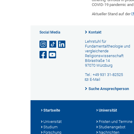
COVID-19 pandemic and c
Aktueller Stand auf der
Social Media
Kontakt
Lehrstuhl für
Fundamentaltheologie und
vergleichende
Religionswissenschaft
Bibrastraße 14
97070 Würzburg
Tel.: +49 931 31-82525
E-Mail
Suche Ansprechperson
Startseite
Universität
Universität
Fristen und Termine
Studium
Studienangebot
Forschung
Nachrichten