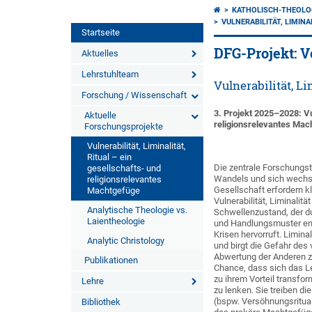
KATHOLISCH-THEOLO
VULNERABILITÄT, LIMIN
Startseite
DFG-Projekt: 
Aktuelles
Lehrstuhlteam
Vulnerabilität, L
Forschung / Wissenschaft
3. Projekt 2025–2028:
Vu
Aktuelle
religionsrelevantes Mac
Forschungsprojekte
Vulnerabilität, Liminalität,
Ritual – ein
Die zentrale Forschungs
gesellschafts- und
Wandels und sich wechsel
religionsrelevantes
Gesellschaft erfordern 
Machtgefüge
Vulnerabilität, Liminalitä
Analytische Theologie vs.
Schwellenzustand, der du
Laientheologie
und Handlungsmuster ents
Krisen hervorruft. Limina
Analytic Christology
und birgt die Gefahr des 
Abwertung der Anderen z
Publikationen
Chance, dass sich das L
zu ihrem Vorteil transfo
Lehre
zu lenken. Sie treiben d
(bspw. Versöhnungsritual
Bibliothek