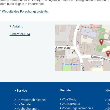
ontinues to gain in importance.
Website des Forschungsprojekts
.
Anfahrt
Bibrastraße 14
Dienste
Service
K
WueStudy
Universitätsbibliothek
T
WueCampus
IT-Dienste
A
Vorlesungsverzeichnis
Hochschulsport
S