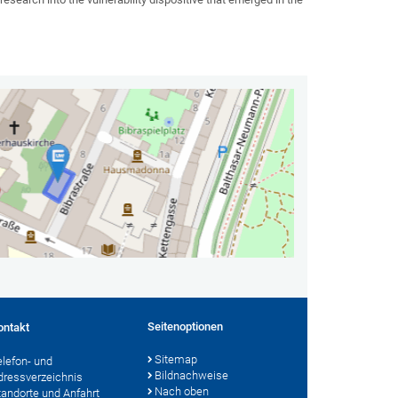
Seitenoptionen
ontakt
Sitemap
elefon- und
Bildnachweise
dressverzeichnis
Nach oben
tandorte und Anfahrt