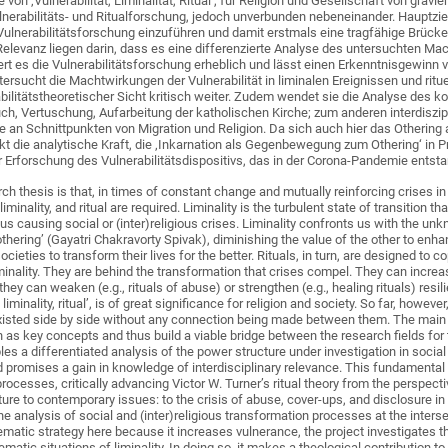
von ‚Vulnerabilität, Liminalität, Ritual‘, für Religion und Gesellschaft von gra
nerabilitäts- und Ritualforschung, jedoch unverbunden nebeneinander. Hauptziel d
 Vulnerabilitätsforschung einzuführen und damit erstmals eine tragfähige Brüc
elevanz liegen darin, dass es eine differenzierte Analyse des untersuchten Mach
rt es die Vulnerabilitätsforschung erheblich und lässt einen Erkenntnisgewinn v
sucht die Machtwirkungen der Vulnerabilität in liminalen Ereignissen und rituel
bilitätstheoretischer Sicht kritisch weiter. Zudem wendet sie die Analyse de
ch, Vertuschung, Aufarbeitung der katholischen Kirche; zum anderen interdisziplin
an Schnittpunkten von Migration und Religion. Da sich auch hier das Othering a
ekt die analytische Kraft, die ‚Inkarnation als Gegenbewegung zum Othering‘ in Pr
r Erforschung des Vulnerabilitäts­dispositivs, das in der Corona-Pandemie ents
ch thesis is that, in times of constant change and mutually reinforcing crises i
 liminality, and ritual are required. Liminality is the turbulent state of transition t
hus causing social or (inter)religious crises. Liminality confronts us with the un
othering’ (Gayatri Chakravorty Spivak), diminishing the value of the other to enhan
ocieties to transform their lives for the better. Rituals, in turn, are designed to
minality. They are behind the transformation that crises compel. They can increase 
they can weaken (e.g., rituals of abuse) or strengthen (e.g., healing rituals) resil
, liminality, ritual’, is of great significance for religion and society. So far, howe
xisted side by side without any connection being made between them. The main aim 
ch as key concepts and thus build a viable bridge between the research fields for t
les a differentiated analysis of the power structure under investigation in social 
d promises a gain in knowledge of interdisciplinary relevance. This fundamental 
processes, critically advancing Victor W. Turner’s ritual theory from the perspective
re to contemporary issues: to the crisis of abuse, cover-ups, and disclosure in
the analysis of social and (inter)religious transformation processes at the inters
ematic strategy here because it increases vulnerance, the project investigates 
ematic situations of liminality. In doing so, it makes a theological contribution to