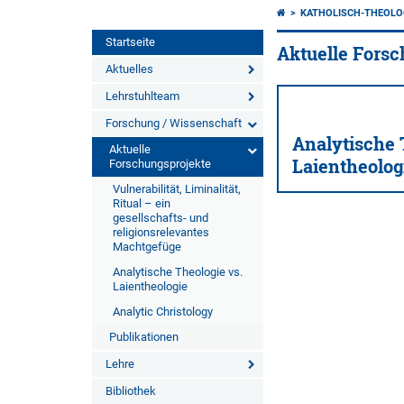
KATHOLISCH-THEOLO
Startseite
Aktuelle Fors
Aktuelles
Lehrstuhlteam
Forschung / Wissenschaft
Analytische 
Aktuelle
Laientheolog
Forschungsprojekte
Vulnerabilität, Liminalität,
Ritual – ein
gesellschafts- und
religionsrelevantes
Machtgefüge
Analytische Theologie vs.
Laientheologie
Analytic Christology
Publikationen
Lehre
Bibliothek