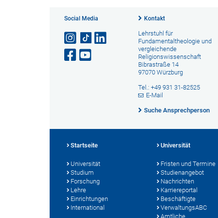
Social Media
Kontakt
Lehrstuhl für
Fundamentaltheologie und
vergleichende
Religionswissenschaft
Bibrastraße 14
97070 Würzburg
Tel.: +49 931 31-82525
E-Mail
Suche Ansprechperson
Startseite
Universität
Universität
Fristen und Termine
Studium
Studienangebot
Forschung
Nachrichten
Lehre
Karriereportal
Einrichtungen
Beschäftigte
International
VerwaltungsABC
Amtliche