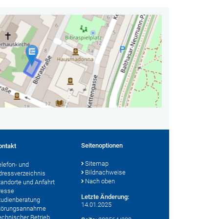
Seitenoptionen
ontakt
Sitemap
elefon- und
Bildnachweise
dressverzeichnis
Nach oben
tandorte und Anfahrt
resse
Letzte Änderung:
tudienberatung
14.01.2025
törungsannahme
echnischer Betrieb