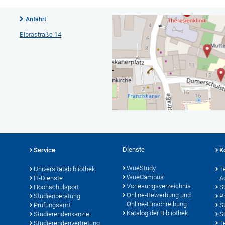
Anfahrt
Bibrastraße 14
Dienste
Service
K
WueStudy
Universitätsbibliothek
T
WueCampus
IT-Dienste
A
Vorlesungsverzeichnis
Hochschulsport
S
Online-Bewerbung und
Studienberatung
P
Online-Einschreibung
Prüfungsamt
S
Katalog der Bibliothek
Studierendenkanzlei
S
Studierendenvertretung
T