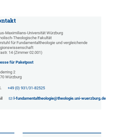
ntakt
ius-Maximilians-Universität Würzburg
holisch-Theologische Fakultät
rstuhl für Fundamentaltheologie und vergleichende
igionswissenschaft
rastr. 14 (Zimmer 02.001)
esse für Paketpost
derring 2
70 Würzburg
.
+49 (0) 931/31-82525
il
l-fundamentaltheologie@theologie.uni-wuerzburg.de