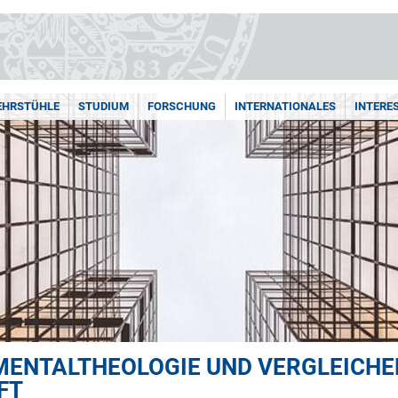
LEHRSTÜHLE
STUDIUM
FORSCHUNG
INTERNATIONALES
INTERE
MENTALTHEOLOGIE UND VERGLEICH
FT