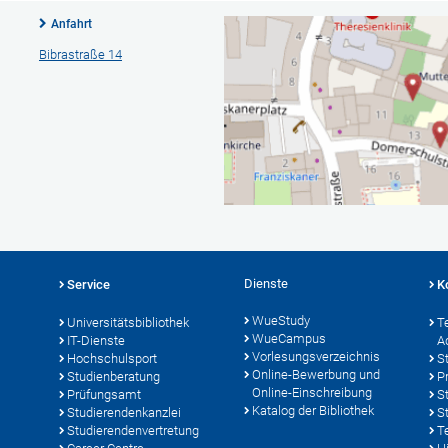
Anfahrt
Bibrastraße 14
Dienste
Service
K
WueStudy
Universitätsbibliothek
T
WueCampus
IT-Dienste
A
Vorlesungsverzeichnis
Hochschulsport
S
Online-Bewerbung und
Studienberatung
P
Online-Einschreibung
Prüfungsamt
S
Katalog der Bibliothek
Studierendenkanzlei
S
Studierendenvertretung
T