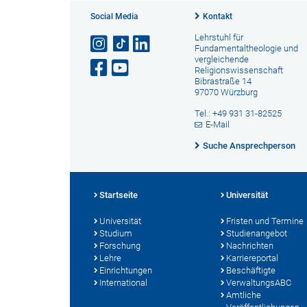
Social Media
Kontakt
Lehrstuhl für
Fundamentaltheologie und
vergleichende
Religionswissenschaft
Bibrastraße 14
97070 Würzburg
Tel.: +49 931 31-82525
E-Mail
Suche Ansprechperson
Startseite
Universität
Universität
Fristen und Termine
Studium
Studienangebot
Forschung
Nachrichten
Lehre
Karriereportal
Einrichtungen
Beschäftigte
International
VerwaltungsABC
Amtliche