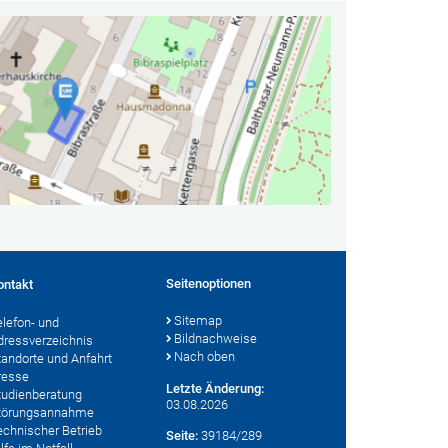
Seitenoptionen
ontakt
Sitemap
elefon- und
Bildnachweise
dressverzeichnis
Nach oben
tandorte und Anfahrt
resse
Letzte Änderung:
tudienberatung
03.08.2026
törungsannahme
echnischer Betrieb
Seite:
39184/289