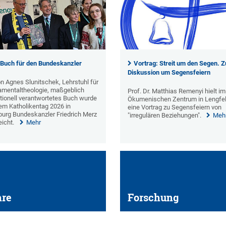
 Buch für den Bundeskanzler
Vortrag: Streit um den Segen. Z
Diskussion um Segensfeiern
on Agnes Slunitschek, Lehrstuhl für
mentaltheologie, maßgeblich
Prof. Dr. Matthias Remenyi hielt im
tionell verantwortetes Buch wurde
Ökumenischen Zentrum in Lengfe
em Katholikentag 2026 in
eine Vortrag zu Segensfeiern von
urg Bundeskanzler Friedrich Merz
"irregulären Beziehungen".
Meh
eicht.
Mehr
hre
Forschung