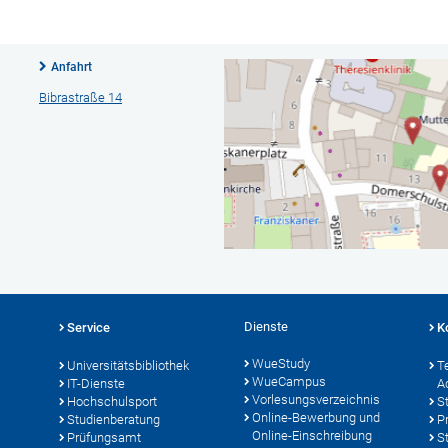
Anfahrt
Bibrastraße 14
Dienste
Service
K
WueStudy
Universitätsbibliothek
T
WueCampus
IT-Dienste
A
Vorlesungsverzeichnis
Hochschulsport
S
Online-Bewerbung und
Studienberatung
P
Online-Einschreibung
Prüfungsamt
S