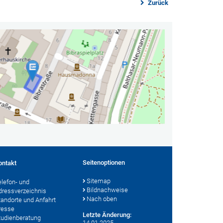
Zurück
Seitenoptionen
ontakt
Sitemap
elefon- und
Bildnachweise
dressverzeichnis
Nach oben
tandorte und Anfahrt
resse
Letzte Änderung:
tudienberatung
14.01.2025