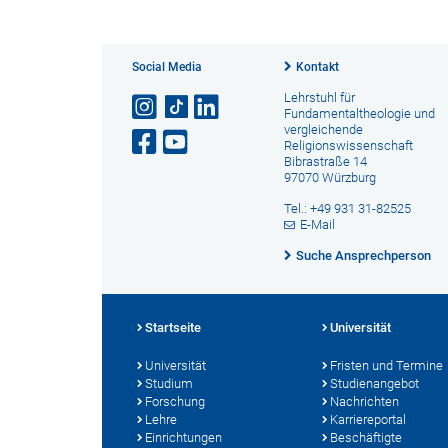
Social Media
Kontakt
Lehrstuhl für
Fundamentaltheologie und
vergleichende
Religionswissenschaft
Bibrastraße 14
97070 Würzburg
Tel.: +49 931 31-82525
E-Mail
Suche Ansprechperson
Startseite
Universität
Universität
Fristen und Termine
Studium
Studienangebot
Forschung
Nachrichten
Lehre
Karriereportal
Einrichtungen
Beschäftigte