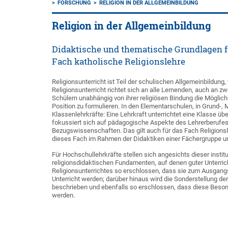
FORSCHUNG
RELIGION IN DER ALLGEMEINBILDUNG
Religion in der Allgemeinbildung
Didaktische und thematische Grundlagen f
Fach katholische Religionslehre
Religionsunterricht ist Teil der schulischen Allgemeinbildun
Religionsunterricht richtet sich an alle Lernenden, auch an z
Schülern unabhängig von ihrer religiösen Bindung die Möglich
Position zu formulieren. In den Elementarschulen, in Grund-, 
Klassenlehrkräfte: Eine Lehrkraft unterrichtet eine Klasse übe
fokussiert sich auf pädagogische Aspekte des Lehrerberufes, 
Bezugswissenschaften. Das gilt auch für das Fach Religionsle
dieses Fach im Rahmen der Didaktiken einer Fächergruppe und
Für Hochschullehrkräfte stellen sich angesichts dieser inst
religionsdidaktischen Fundamenten, auf denen guter Unterri
Religionsunterrichtes so erschlossen, dass sie zum Ausgang
Unterricht werden; darüber hinaus wird die Sonderstellung de
beschrieben und ebenfalls so erschlossen, dass diese Besond
werden.