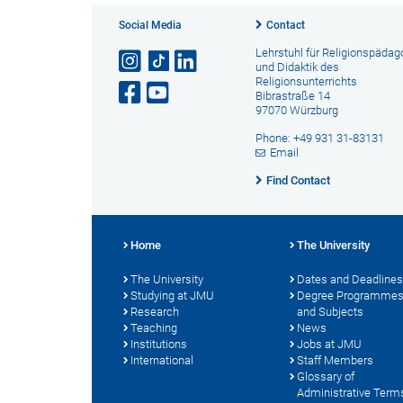
Social Media
Contact
Lehrstuhl für Religionspädag
und Didaktik des
Religionsunterrichts
Bibrastraße 14
97070 Würzburg
Phone: +49 931 31-83131
Email
Find Contact
Home
The University
The University
Dates and Deadlines
Studying at JMU
Degree Programme
Research
and Subjects
Teaching
News
Institutions
Jobs at JMU
International
Staff Members
Glossary of
Administrative Term