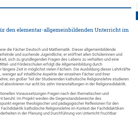
ür den elementar-allgemeinbildenden Unterricht im
g, wie die Fächer Deutsch und Mathematik. Dieser allgemeinbildende
weifelnde und suchende Jugendliche; er eröffnet allen Schülerinnen und
keit, sich zu grundlegenden Fragen des Lebens zu verhalten und eine
Mittel- und Förderschulen erfolgt die Allgemeinbildung durch
r längere Zeit in möglichst vielen Fächern. Die Ausbildung dieser Lehrkräfte
weniger auf inhaltliche Aspekte der einzelnen Fächer und ihrer
hre; ein großer Teil der Studierenden katholische Religionslehre studieren
 absolvieren nur acht bis zehn Veranstaltungen in der Religionsdidaktik.
itutionellen Voraussetzungen Fragen nach den thematischen und
cht beruht. Im Projekt werden die Gegenstandsbereiche des
spunkt eigener theologischer und pädagogischer Reflexionen für den
r Fachdidaktik katholische Religionslehre im Kontext der Fachdidaktiken
erheiten in der Planung und Durchführung von Unterricht fruchtbar