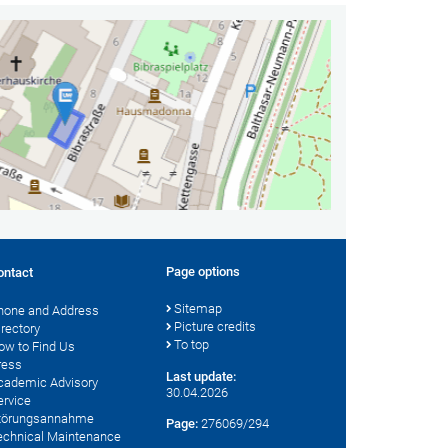
Page options
ontact
Sitemap
hone and Address
Picture credits
irectory
To top
ow to Find Us
ress
Last update:
cademic Advisory
30.04.2026
ervice
törungsannahme
Page:
276069/294
echnical Maintenance