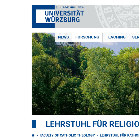
NEWS
FORSCHUNG
TEACHING
SE
LEHRSTUHL FÜR RELIG
FACULTY OF CATHOLIC THEOLOGY
LEHRSTUHL FÜR KATHOL