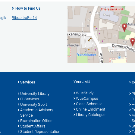
How to Find Us
ogik
Bibrastraße 14
Your JMU
Services
C
WueStudy
University Library
P
WueCampus
s
IT Services
D
Class Schedule
University Sport
H
Online Enrolment
Academic Advisory
P
Library Catalogue
Service
A
Examination Office
S
Student Affairs
S
s
Student Representation
T