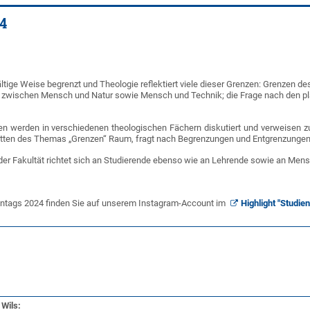
24
ältige Weise begrenzt und Theologie reflektiert viele dieser Grenzen: Grenzen 
 zwischen Mensch und Natur sowie Mensch und Technik; die Frage nach den p
 werden in verschiedenen theologischen Fächern diskutiert und verweisen zug
acetten des Themas „Grenzen“ Raum, fragt nach Begrenzungen und Entgrenzungen u
 der Fakultät richtet sich an Studierende ebenso wie an Lehrende sowie an Men
ntags 2024 finden Sie auf unserem Instagram-Account im
Highlight "Studie
Wils: