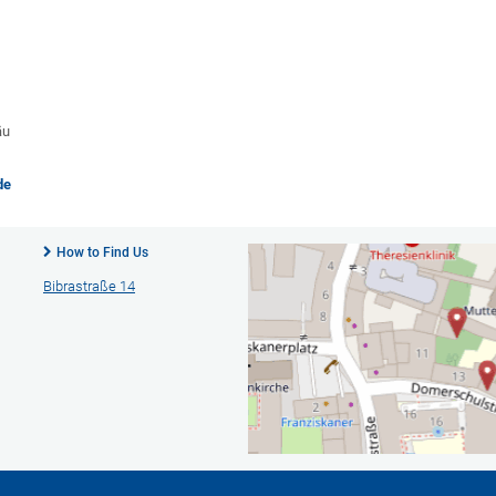
äu
de
How to Find Us
Bibrastraße 14