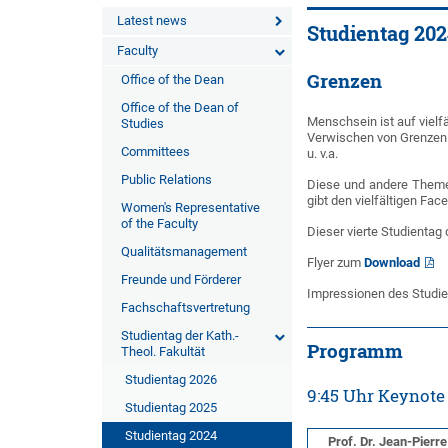
Latest news
Studientag 20
Faculty
Grenzen
Office of the Dean
Office of the Dean of
Menschsein ist auf vielf
Studies
Verwischen von Grenzen
Committees
u. v.a.
Public Relations
Diese und andere Themen
gibt den vielfältigen F
Women's Representative
of the Faculty
Dieser vierte Studientag
Qualitätsmanagement
Flyer zum
Download
Freunde und Förderer
Impressionen des Studie
Fachschaftsvertretung
Studientag der Kath.-
Programm
Theol. Fakultät
Studientag 2026
9:45 Uhr Keynote
Studientag 2025
Studientag 2024
Prof. Dr. Jean-Pierre 