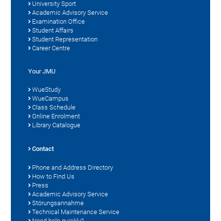
University Sport
Academic Advisory Service
Examination Office
Student Affairs
Student Representation
Career Centre
Your JMU
WueStudy
WueCampus
Class Schedule
Online Enrolment
Library Catalogue
Contact
Phone and Address Directory
How to Find Us
Press
Academic Advisory Service
Störungsannahme
Technical Maintenance Service
Need help quickly?