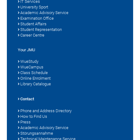
IT Services
University Sport
Academic Advisory Service
Examination Office
Student Affairs
Student Representation
Career Centre
Your JMU
WueStudy
WueCampus
Class Schedule
Online Enrolment
Library Catalogue
Contact
Phone and Address Directory
How to Find Us
Press
Academic Advisory Service
Störungsannahme
Technical Maintenance Service