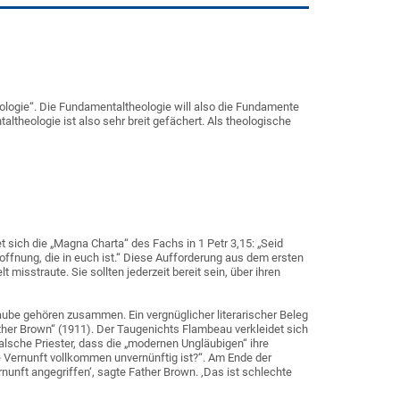
eologie“. Die Fundamentaltheologie will also die Fundamente
heologie ist also sehr breit gefächert. Als theologische
 sich die „Magna Charta“ des Fachs in 1 Petr 3,15: „Seid
ffnung, die in euch ist.“ Diese Aufforderung aus dem ersten
 misstraute. Sie sollten jederzeit bereit sein, über ihren
laube gehören zusammen. Ein vergnüglicher literarischer Beleg
ather Brown“ (1911). Der Taugenichts Flambeau verkleidet sich
alsche Priester, dass die „modernen Ungläubigen“ ihre
 Vernunft vollkommen unvernünftig ist?“. Am Ende der
nunft angegriffen‘, sagte Father Brown. ‚Das ist schlechte