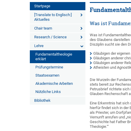
Startpage
Fundamentalth
[Translate to Englisch:]
Aktuelles
Was ist Fundamen
Chair team
Was ist Fundamentaltheol
Research / Science
des Glaubens darstellen 
Disziplin sucht sie den D
Lehre
Gläubigen der eigenen 
Fundamentaltheologie
Gläubigen anderer chri
erklärt
Gläubigen anderer Rel
Prüfungstermine
Atheisten und Agnostik
Staatsexamen
Die Wurzeln der Fundamen
Akademische Arbeiten
stets bereit zur Rechens
Petrusbrief richtete sich
Nützliche Links
Glauben Rechenschaft ab
Bibliothek
Eine Erkenntnis hat sich
hierfür findet sich in d
als Priester, um Dorfpfa
Vernunft anrufen und „n
Geschichte hat Father Br
Theologie.‘“