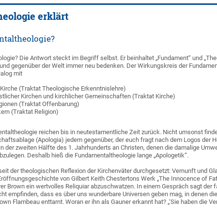
eologie erklärt
taltheologie?
ogie? Die Antwort steckt im Begriff selbst. Er beinhaltet „Fundament“ und „Th
und gegenüber der Welt immer neu bedenken. Der Wirkungskreis der Fundamentalt
ialog mit
Kirche (Traktat Theologische Erkenntnislehre)
stlicher Kirchen und kirchlicher Gemeinschaften (Traktat Kirche)
igionen (Traktat Offenbarung)
ern (Traktat Religion)
taltheologie reichen bis in neutestamentliche Zeit zurück. Nicht umsonst findet
chaftsablage (Apologia) jedem gegenüber, der euch fragt nach dem Logos der Ho
 in der zweiten Hälfte des 1. Jahrhunderts an Christen, denen die damalige Umwelt
zulegen. Deshalb hieß die Fundamentaltheologie lange „Apologetik“.
 seit der theologischen Reflexion der Kirchenväter durchgesetzt: Vernunft und G
er Eröffnungsgeschichte von Gilbert Keith Chestertons Werk „The Innocence of F
rrer Brown ein wertvolles Reliquiar abzuschwatzen. In einem Gespräch sagt der f
icht empfinden, dass es über uns wunderbare Universen geben mag, in denen die
own Flambeau enttarnt. Woran er ihn als Gauner erkannt hat? „‘Sie haben die Ver