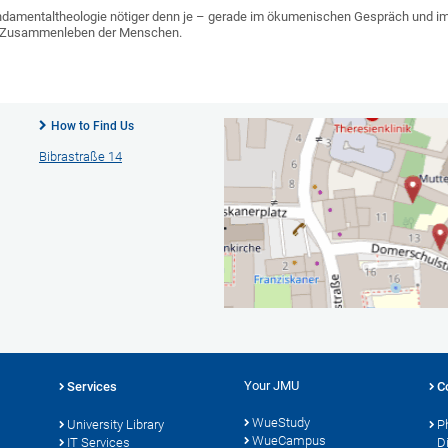
Fundamentaltheologie nötiger denn je – gerade im ökumenischen Gespräch und im i
es Zusammenleben der Menschen.
How to Find Us
Bibrastraße 14
Your JMU
Services
C
WueStudy
University Library
P
WueCampus
s
IT Services
D