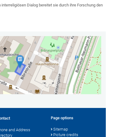
nterreligiösen Dialog bereitet sie durch ihre Forschung den
Page options
ontact
Sitemap
hone and Address
Picture credits
irectory