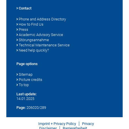
Contact
Phone and Address Directory
How to Find Us
Press
Academic Advisory Service
Störungsannahme
Technical Maintenance Service
Need help quickly?
Page options
Sitemap
Picture credits
To top
Last update:
14.01.2025
Page:
206020/289
Imprint + Privacy Policy
Privacy
Disclaimer
Barrierefreiheit