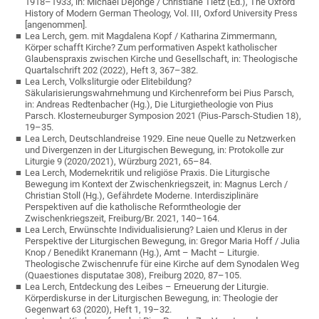
1918–1933, in: Michael Dejonge / Christiane Tietz (Ed.), The Oxford
History of Modern German Theology, Vol. III, Oxford University Press
[angenommen].
Lea Lerch, gem. mit Magdalena Kopf / Katharina Zimmermann,
Körper schafft Kirche? Zum performativen Aspekt katholischer
Glaubenspraxis zwischen Kirche und Gesellschaft, in: Theologische
Quartalschrift 202 (2022), Heft 3, 367–382.
Lea Lerch, Volksliturgie oder Elitebildung?
Säkularisierungswahrnehmung und Kirchenreform bei Pius Parsch,
in: Andreas Redtenbacher (Hg.), Die Liturgietheologie von Pius
Parsch. Klosterneuburger Symposion 2021 (Pius-Parsch-Studien 18),
19–35.
Lea Lerch, Deutschlandreise 1929. Eine neue Quelle zu Netzwerken
und Divergenzen in der Liturgischen Bewegung, in: Protokolle zur
Liturgie 9 (2020/2021), Würzburg 2021, 65–84.
Lea Lerch, Modernekritik und religiöse Praxis. Die Liturgische
Bewegung im Kontext der Zwischenkriegszeit, in: Magnus Lerch /
Christian Stoll (Hg.), Gefährdete Moderne. Interdisziplinäre
Perspektiven auf die katholische Reformtheologie der
Zwischenkriegszeit, Freiburg/Br. 2021, 140–164.
Lea Lerch, Erwünschte Individualisierung? Laien und Klerus in der
Perspektive der Liturgischen Bewegung, in: Gregor Maria Hoff / Julia
Knop / Benedikt Kranemann (Hg.), Amt – Macht – Liturgie.
Theologische Zwischenrufe für eine Kirche auf dem Synodalen Weg
(Quaestiones disputatae 308), Freiburg 2020, 87–105.
Lea Lerch, Entdeckung des Leibes – Erneuerung der Liturgie.
Körperdiskurse in der Liturgischen Bewegung, in: Theologie der
Gegenwart 63 (2020), Heft 1, 19–32.