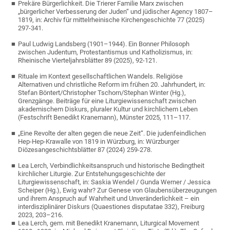
Prekäre Bürgerlichkeit. Die Trierer Familie Marx zwischen
„bürgerlicher Verbesserung der Juden“ und jüdischer Agency 1807–
1819, in: Archiv für mittelrheinische Kirchengeschichte 77 (2025)
297-341.
Paul Ludwig Landsberg (1901–1944). Ein Bonner Philosoph
zwischen Judentum, Protestantismus und Katholizismus, in:
Rheinische Vierteljahrsblätter 89 (2025), 92-121.
Rituale im Kontext gesellschaftlichen Wandels. Religiöse
Alternativen und christliche Reform im frühen 20. Jahrhundert, in:
Stefan Böntert/Christopher Tschorn/Stephan Winter (Hg.),
Grenzgänge. Beiträge für eine Liturgiewissenschaft zwischen
akademischem Diskurs, pluraler Kultur und kirchlichem Leben
(Festschrift Benedikt Kranemann), Münster 2025, 111–117.
„Eine Revolte der alten gegen die neue Zeit“. Die judenfeindlichen
Hep-Hep-Krawalle von 1819 in Würzburg, in: Würzburger
Diözesangeschichtsblätter 87 (2024) 259-278.
Lea Lerch, Verbindlichkeitsanspruch und historische Bedingtheit
kirchlicher Liturgie. Zur Entstehungsgeschichte der
Liturgiewissenschaft, in: Saskia Wendel / Gunda Werner / Jessica
Scheiper (Hg.), Ewig wahr? Zur Genese von Glaubensüberzeugungen
und ihrem Anspruch auf Wahrheit und Unveränderlichkeit – ein
interdisziplinärer Diskurs (Quaestiones disputatae 332), Freiburg
2023, 203–216.
Lea Lerch, gem. mit Benedikt Kranemann, Liturgical Movement