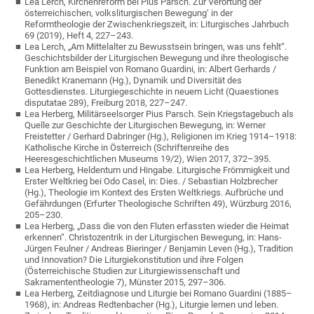
Lea Lerch, Kirchenreform bei Pius Parsch. Zur Verortung der
österreichischen, volksliturgischen Bewegung‘ in der
Reformtheologie der Zwischenkriegszeit, in: Liturgisches Jahrbuch
69 (2019), Heft 4, 227–243.
Lea Lerch, „Am Mittelalter zu Bewusstsein bringen, was uns fehlt“.
Geschichtsbilder der Liturgischen Bewegung und ihre theologische
Funktion am Beispiel von Romano Guardini, in: Albert Gerhards /
Benedikt Kranemann (Hg.), Dynamik und Diversität des
Gottesdienstes. Liturgiegeschichte in neuem Licht (Quaestiones
disputatae 289), Freiburg 2018, 227–247.
Lea Herberg, Militärseelsorger Pius Parsch. Sein Kriegstagebuch als
Quelle zur Geschichte der Liturgischen Bewegung, in: Werner
Freistetter / Gerhard Dabringer (Hg.), Religionen im Krieg 1914–1918:
Katholische Kirche in Österreich (Schriftenreihe des
Heeresgeschichtlichen Museums 19/2), Wien 2017, 372–395.
Lea Herberg, Heldentum und Hingabe. Liturgische Frömmigkeit und
Erster Weltkrieg bei Odo Casel, in: Dies. / Sebastian Holzbrecher
(Hg.), Theologie im Kontext des Ersten Weltkriegs. Aufbrüche und
Gefährdungen (Erfurter Theologische Schriften 49), Würzburg 2016,
205–230.
Lea Herberg, „Dass die von den Fluten erfassten wieder die Heimat
erkennen“. Christozentrik in der Liturgischen Bewegung, in: Hans-
Jürgen Feulner / Andreas Bieringer / Benjamin Leven (Hg.), Tradition
und Innovation? Die Liturgiekonstitution und ihre Folgen
(Österreichische Studien zur Liturgiewissenschaft und
Sakramententheologie 7), Münster 2015, 297–306.
Lea Herberg, Zeitdiagnose und Liturgie bei Romano Guardini (1885–
1968), in: Andreas Redtenbacher (Hg.), Liturgie lernen und leben.