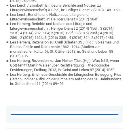
(2018) 263–269.
Lea Lerch / Elisabeth Birnbaum, Berichte und Notizen zu
Liturgie(wissenschaft) & Bibel, in: Heiliger Dienst 2 (2018) 148–150.
Lea Lerch, Berichte und Notizen aus Liturgie und
Liturgiewissenschaft, in: Heiliger Dienst 4 (2017) 384f.
Lea Herberg, Berichte und Notizen aus Liturgie und
Liturgiewissenschaft, in: Heiliger Dienst 2 (2014) 156f.; 3 (2014)
231f.; 4 (2014) 282–284; 2 (2015) 129f.; 3 (2015) 205f.; 4 (2015)
286f.; 2 (2016) 162f.; 3 (2016) 235f.; 4 (2016) 324; 2 (2017) 148f.
Lea Herberg, Rezension zu: Cyrill Schäfer OSB (Hg.): Solesmes und
Beuron. Briefe und Dokumente 1862–1914 (Studien zur
monastischen Kultur 6), St. Ottilien 2013, in: Geist und Leben 88
(2015) 105.
Lea Herberg, Rezension zu: Jan-Heiner Tück (Hg.), Was fehlt, wenn
Gott fehlt? Martin Walser über Rechtfertigung – theologische
Erwiderungen, Freiburg 2013, in: Geist und Leben 87 (2014) 106f.
Lea Herberg, Eine neue Geschichte der Liturgischen Bewegung. Pius
Parsch und der Aufbruch der Kirche am Anfang des 20. Jahrhunderts,
in: Gottesdienst 11 (2014) 89–91.