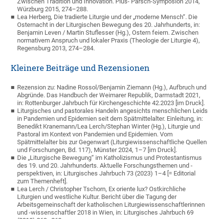
Zwischen Tradition und Innovation. Pius- Parsch-Symposion 2014,
Würzburg 2015, 274–288.
Lea Herberg, Die tradierte Liturgie und der „moderne Mensch“. Die
Osternacht in der Liturgischen Bewegung des 20. Jahrhunderts, in:
Benjamin Leven / Martin Stuflesser (Hg.), Ostern feiern. Zwischen
normativem Anspruch und lokaler Praxis (Theologie der Liturgie 4),
Regensburg 2013, 274–284.
Kleinere Beiträge und Rezensionen
Rezension zu: Nadine Rossol/Benjamin Ziemann (Hg.), Aufbruch und
Abgründe. Das Handbuch der Weimarer Republik, Darmstadt 2021,
in: Rottenburger Jahrbuch für Kirchengeschichte 42.2023 [im Druck].
Liturgisches und pastorales Handeln angesichts menschlichen Leids
in Pandemien und Epidemien seit dem Spätmittelalter. Einleitung, in:
Benedikt Kranemann/Lea Lerch/Stephan Winter (Hg.), Liturgie und
Pastoral im Kontext von Pandemien und Epidemien. Vom
Spätmittelalter bis zur Gegenwart (Liturgiewissenschaftliche Quellen
und Forschungen, Bd. 117), Münster 2024, 1–7 [im Druck].
Die „Liturgische Bewegung“ im Katholizismus und Protestantismus
des 19. und 20. Jahrhunderts. Aktuelle Forschungsthemen und -
perspektiven, in: Liturgisches Jahrbuch 73 (2023) 1–4 [= Editorial
zum Themenheft].
Lea Lerch / Christopher Tschorn, Ex oriente lux? Ostkirchliche
Liturgien und westliche Kultur. Bericht über die Tagung der
Arbeitsgemeinschaft der katholischen Liturgiewissenschaftlerinnen
und -wissenschaftler 2018 in Wien, in: Liturgisches Jahrbuch 69