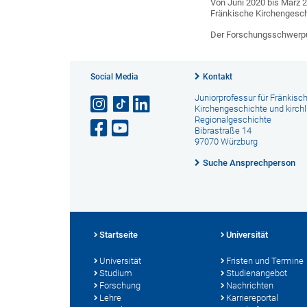
Von Juni 2020 bis März 2
Fränkische Kirchengesch
Der Forschungsschwerpun
Social Media
Kontakt
Juniorprofessur für Fränkisc
Kirchengeschichte und kirchl
Regionalgeschichte
Bibrastraße 14
97070 Würzburg
Suche Ansprechperson
Startseite
Universität
Universität
Fristen und Termine
Studium
Studienangebot
Forschung
Nachrichten
Lehre
Karriereportal