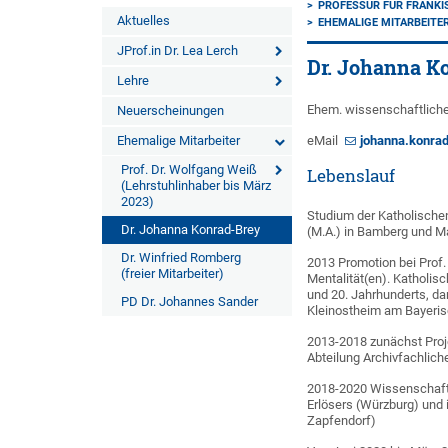
PROFESSUR FÜR FRÄNKI
Aktuelles
EHEMALIGE MITARBEITE
JProf.in Dr. Lea Lerch
Dr. Johanna K
Lehre
Ehem. wissenschaftliche 
Neuerscheinungen
Ehemalige Mitarbeiter
eMail
johanna.konra
Prof. Dr. Wolfgang Weiß
Lebenslauf
(Lehrstuhlinhaber bis März
2023)
Studium der Katholische
Dr. Johanna Konrad-Brey
(M.A.) in Bamberg und M
Dr. Winfried Romberg
2013 Promotion bei Prof.
(freier Mitarbeiter)
Mentalität(en). Katholi
und 20. Jahrhunderts, da
PD Dr. Johannes Sander
Kleinostheim am Bayeri
2013-2018 zunächst Proje
Abteilung Archivfachlich
2018-2020 Wissenschaftli
Erlösers (Würzburg) und i
Zapfendorf)