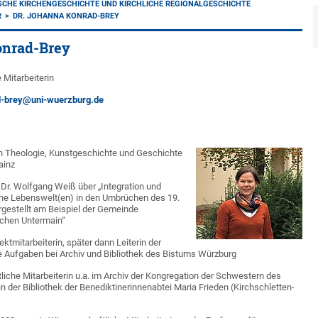
SCHE KIRCHENGESCHICHTE UND KIRCHLICHE REGIONALGESCHICHTE
R
DR. JOHANNA KONRAD-BREY
onrad-Brey
Mitarbeiterin
d-brey@uni-wuerzburg.de
n Theologie, Kunstgeschichte und Geschichte
ainz
 Dr. Wolfgang Weiß über „Integration und
sche Lebenswelt(en) in den Umbrüchen des 19.
rgestellt am Beispiel der Gemeinde
schen Untermain“
ktmitarbeiterin, später dann Leiterin der
e Aufgaben bei Archiv und Bibliothek des Bistums Würzburg
che Mitarbeiterin u.a. im Archiv der Kongregation der Schwestern des
n der Bibliothek der Benediktinerinnenabtei Maria Frieden (Kirchschletten-