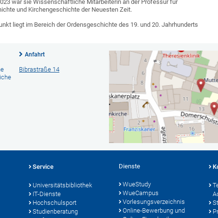
023 war sie Wissenschaftliche Mitarbeiterin an der Professur für
ichte und Kirchengeschichte der Neuesten Zeit.
kt liegt im Bereich der Ordensgeschichte des 19. und 20. Jahrhunderts
Anfahrt
he
Bibrastraße 14
iche
Dienste
Service
K
WueStudy
Universitätsbibliothek
T
WueCampus
IT-Dienste
A
Vorlesungsverzeichnis
Hochschulsport
S
Online-Bewerbung und
Studienberatung
P