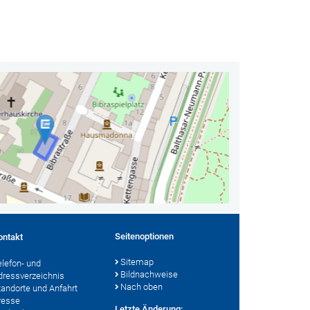
Seitenoptionen
ontakt
Sitemap
elefon- und
Bildnachweise
dressverzeichnis
Nach oben
tandorte und Anfahrt
resse
Letzte Änderung: