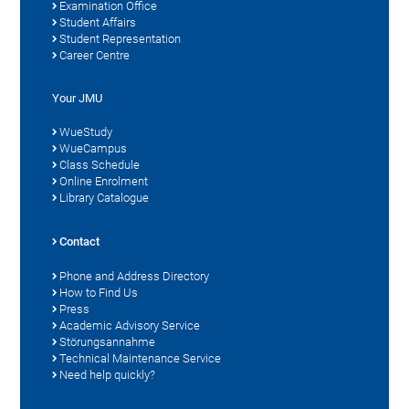
Examination Office
Student Affairs
Student Representation
Career Centre
Your JMU
WueStudy
WueCampus
Class Schedule
Online Enrolment
Library Catalogue
Contact
Phone and Address Directory
How to Find Us
Press
Academic Advisory Service
Störungsannahme
Technical Maintenance Service
Need help quickly?