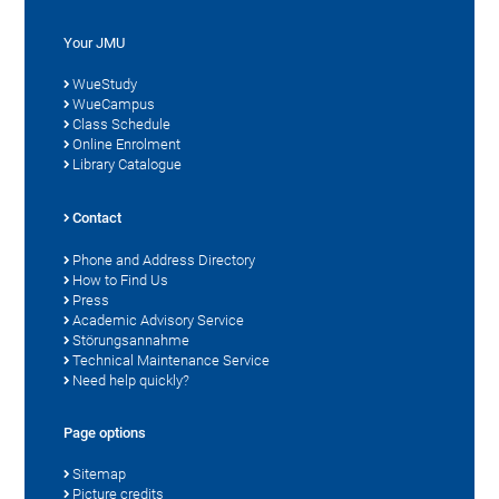
Your JMU
WueStudy
WueCampus
Class Schedule
Online Enrolment
Library Catalogue
Contact
Phone and Address Directory
How to Find Us
Press
Academic Advisory Service
Störungsannahme
Technical Maintenance Service
Need help quickly?
Page options
Sitemap
Picture credits