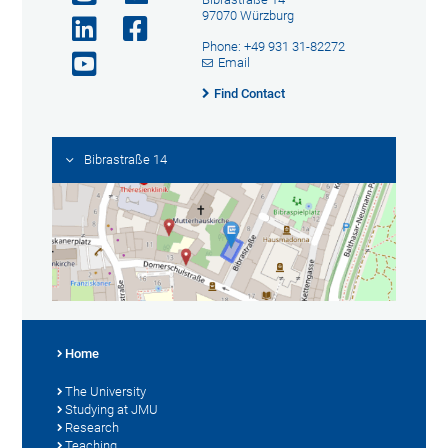
97070 Würzburg
Phone: +49 931 31-82272
Email
Find Contact
Bibrastraße 14
Home
The University
Studying at JMU
Research
Teaching