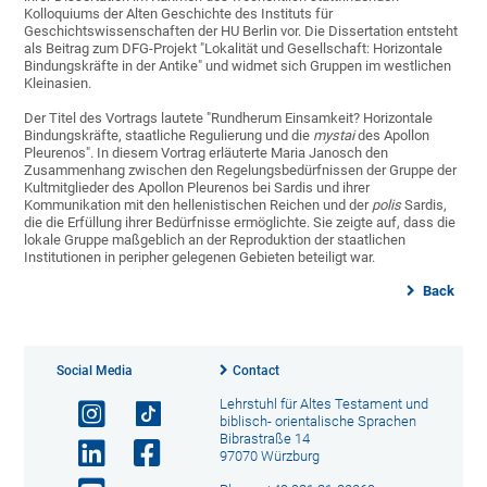
Kolloquiums der Alten Geschichte des Instituts für
Geschichtswissenschaften der HU Berlin vor. Die Dissertation entsteht
als Beitrag zum DFG-Projekt "Lokalität und Gesellschaft: Horizontale
Bindungskräfte in der Antike" und widmet sich Gruppen im westlichen
Kleinasien.
Der Titel des Vortrags lautete "Rundherum Einsamkeit? Horizontale
Bindungskräfte, staatliche Regulierung und die
mystai
des Apollon
Pleurenos". In diesem Vortrag erläuterte Maria Janosch den
Zusammenhang zwischen den Regelungsbedürfnissen der Gruppe der
Kultmitglieder des Apollon Pleurenos bei Sardis und ihrer
Kommunikation mit den hellenistischen Reichen und der
polis
Sardis,
die die Erfüllung ihrer Bedürfnisse ermöglichte. Sie zeigte auf, dass die
lokale Gruppe maßgeblich an der Reproduktion der staatlichen
Institutionen in peripher gelegenen Gebieten beteiligt war.
Back
Social Media
Contact
Lehrstuhl für Altes Testament und
biblisch- orientalische Sprachen
Bibrastraße 14
97070 Würzburg