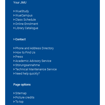
Your JMU
WueStudy
WueCampus
Class Schedule
Online Enrolment
Library Catalogue
Contact
Phone and Address Directory
How to Find Us
Press
Academic Advisory Service
Störungsannahme
Technical Maintenance Service
Need help quickly?
Page options
Sitemap
Picture credits
To top