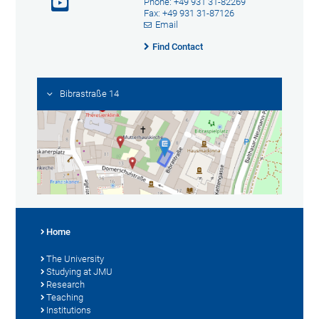
Phone: +49 931 31-82269
Fax: +49 931 31-87126
Email
Find Contact
Bibrastraße 14
Home
The University
Studying at JMU
Research
Teaching
Institutions