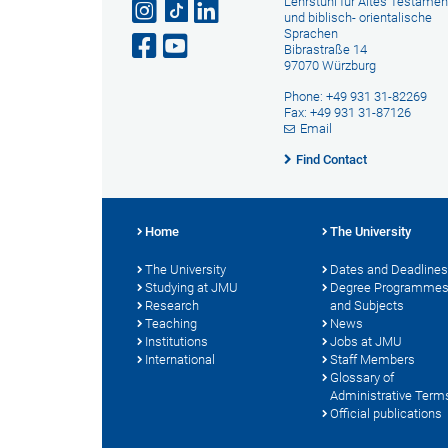
Lehrstuhl für Altes Testamen
und biblisch- orientalische
Sprachen
Bibrastraße 14
97070 Würzburg
Phone: +49 931 31-82269
Fax: +49 931 31-87126
Email
Find Contact
Home
The University
The University
Dates and Deadlines
Studying at JMU
Degree Programme
Research
and Subjects
Teaching
News
Institutions
Jobs at JMU
International
Staff Members
Glossary of
Administrative Term
Official publications