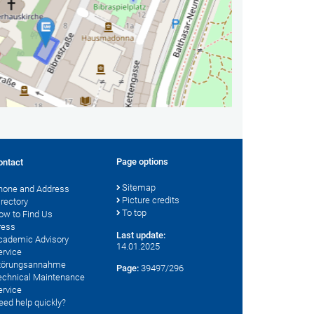
Page options
ontact
Sitemap
hone and Address
Picture credits
irectory
To top
ow to Find Us
ress
Last update:
cademic Advisory
14.01.2025
ervice
törungsannahme
Page:
39497/296
echnical Maintenance
ervice
eed help quickly?