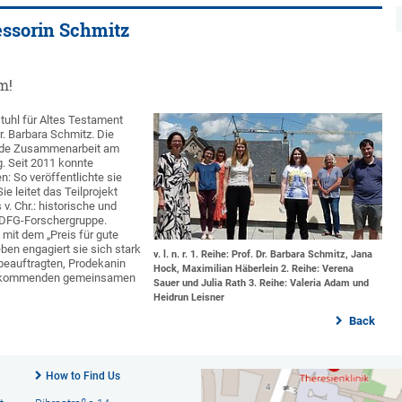
essorin Schmitz
m!
stuhl für Altes Testament
r. Barbara Schmitz. Die
zende Zusammenarbeit am
. Seit 2011 konnte
: So veröffentlichte sie
e leitet das Teilprojekt
. Chr.: historische und
n DFG-Forschergruppe.
mit dem „Preis für gute
en engagiert sie sich stark
v. l. n. r. 1. Reihe: Prof. Dr. Barbara Schmitz, Jana
beauftragten, Prodekanin
Hock, Maximilian Häberlein 2. Reihe: Verena
die kommenden gemeinsamen
Sauer und Julia Rath 3. Reihe: Valeria Adam und
Heidrun Leisner
Back
How to Find Us