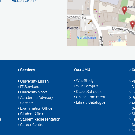
t
Bibrastraße 14
Your JMU
Services
C
WueStudy
University Library
P
WueCampus
s
IT Services
D
Class Schedule
University Sport
H
Online Enrolment
Academic Advisory
P
Library Catalogue
Service
A
Examination Office
S
Student Affairs
S
s
Student Representation
T
Career Centre
S
N