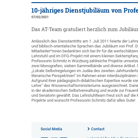
10-jähriges Dienstjubiläum von Prof
07/02/2021
Das AT-Team gratuliert herzlich zum Jubiläu
Anlässlich des Dienstantritts am 1. Juli 2011 feierte der Lehr
und biblisch-orientalische Sprachen das Jubiläum von Prof. D
Mitarbeiter*innen bedankten sich bei ihr für die wertschät
Lehrstuhl und im DFG-Projekt mit einem kleinen Sektempfang
Professorin Schmitz in Würzburg zahlreiche Projekte umsetzen
zwei Monografien, sieben Sammelbände und diverse Artikel. Si
„Lokale Selbstregelungen im Judäa des zweiten Jahrhunderts v
literarische Perspektiven“ im Rahmen einer interdisziplinäre
Aufgrund ihrer pädagogisch-didaktischen Expertise wurde sie 
Lehre“ des Wissenschaftsministeriums ausgezeichnet. Daneb
in der akademischen Selbstverwaltung und wurde zur Frauen
und Senatorin gewählt. Das Lehrstuhlteam freut sich auf 
Projekte und wünscht Professorin Schmitz dafür alles Gute!
Social Media
Contact