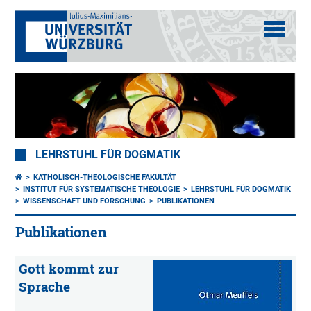
LEHRSTUHL FÜR DOGMATIK
KATHOLISCH-THEOLOGISCHE FAKULTÄT
INSTITUT FÜR SYSTEMATISCHE THEOLOGIE
LEHRSTUHL FÜR DOGMATIK
WISSENSCHAFT UND FORSCHUNG
PUBLIKATIONEN
Publikationen
Gott kommt zur
Sprache