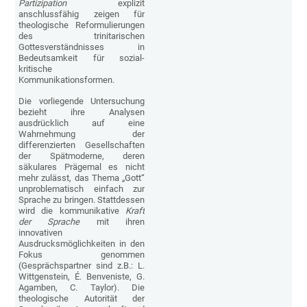
Partizipation
explizit
anschlussfähig zeigen für
theologische Reformulierungen
des trinitarischen
Gottesverständnisses in
Bedeutsamkeit für sozial-
kritische
Kommunikationsformen.
Die vorliegende Untersuchung
bezieht ihre Analysen
ausdrücklich auf eine
Wahrnehmung der
differenzierten Gesellschaften
der Spätmoderne, deren
säkulares Prägemal es nicht
mehr zulässt, das Thema „Gott“
unproblematisch einfach zur
Sprache zu bringen. Stattdessen
wird die kommunikative
Kraft
der Sprache
mit ihren
innovativen
Ausdrucksmöglichkeiten in den
Fokus genommen
(Gesprächspartner sind z.B.: L.
Wittgenstein, É. Benveniste, G.
Agamben, C. Taylor). Die
theologische Autorität der