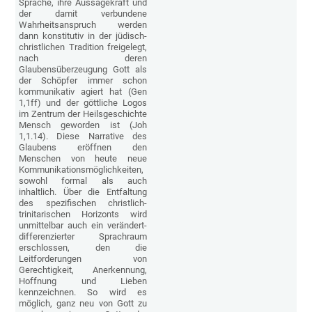
Sprache, ihre Aussagekraft und
der damit verbundene
Wahrheitsanspruch werden
dann konstitutiv in der jüdisch-
christlichen Tradition freigelegt,
nach deren
Glaubensüberzeugung Gott als
der Schöpfer immer schon
kommunikativ agiert hat (Gen
1,1ff) und der göttliche Logos
im Zentrum der Heilsgeschichte
Mensch geworden ist (Joh
1,1.14). Diese Narrative des
Glaubens eröffnen den
Menschen von heute neue
Kommunikationsmöglichkeiten,
sowohl formal als auch
inhaltlich. Über die Entfaltung
des spezifischen christlich-
trinitarischen Horizonts wird
unmittelbar auch ein verändert-
differenzierter Sprachraum
erschlossen, den die
Leitforderungen von
Gerechtigkeit, Anerkennung,
Hoffnung und Lieben
kennzeichnen. So wird es
möglich, ganz neu von Gott zu