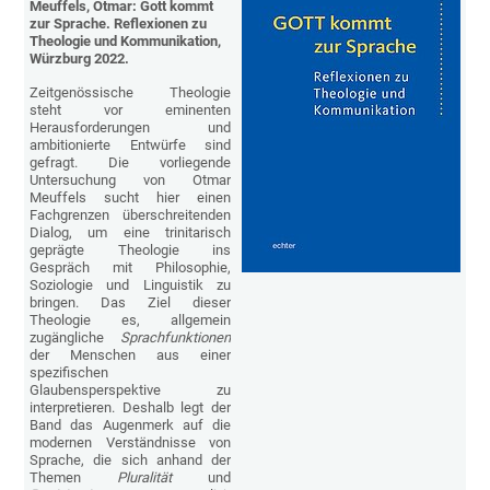
Meuffels, Otmar: Gott kommt
zur Sprache. Reflexionen zu
Theologie und Kommunikation
,
Würzburg 2022.
Zeitgenössische Theologie
steht vor eminenten
Herausforderungen und
ambitionierte Entwürfe sind
gefragt. Die vorliegende
Untersuchung von Otmar
Meuffels sucht hier einen
Fachgrenzen überschreitenden
Dialog, um eine trinitarisch
geprägte Theologie ins
Gespräch mit Philosophie,
Soziologie und Linguistik zu
bringen. Das Ziel dieser
Theologie es, allgemein
zugängliche
Sprachfunktionen
der Menschen aus einer
spezifischen
Glaubensperspektive zu
interpretieren. Deshalb legt der
Band das Augenmerk auf die
modernen Verständnisse von
Sprache, die sich anhand der
Themen
Pluralität
und