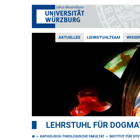
AKTUELLES
LEHRSTUHLTEAM
WISSE
LEHRSTUHL FÜR DOGMA
KATHOLISCH-THEOLOGISCHE FAKULTÄT
INSTITUT FÜR SY