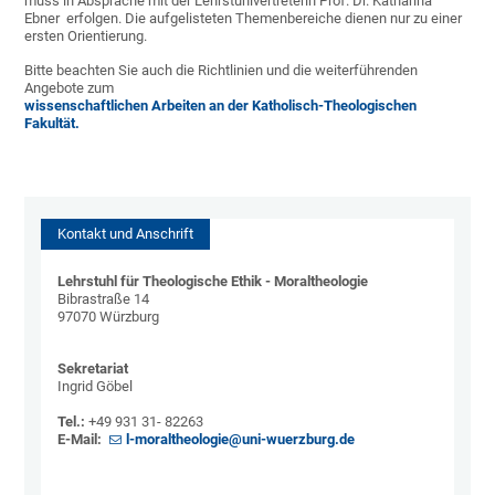
muss in Absprache mit der Lehrstuhlvertreterin Prof. Dr. Katharina
Ebner erfolgen. Die aufgelisteten Themenbereiche dienen nur zu einer
ersten Orientierung.
Bitte beachten Sie auch die Richtlinien und die weiterführenden
Angebote zum
wissenschaftlichen Arbeiten an der Katholisch-Theologischen
Fakultät.
Kontakt und Anschrift
Lehrstuhl für Theologische Ethik - Moraltheologie
Bibrastraße 14
97070 Würzburg
Sekretariat
Ingrid Göbel
Tel.:
+49 931 31- 82263
E-Mail:
l-moraltheologie@uni-wuerzburg.de