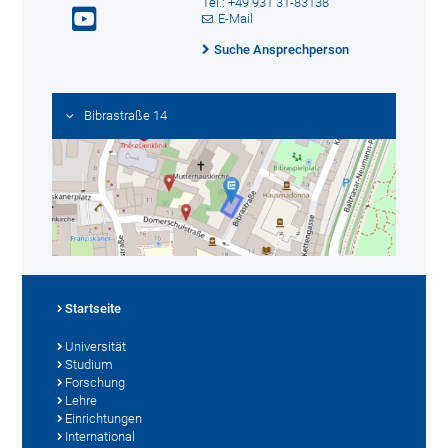
Tel.: +49 931 31-83138
E-Mail
Suche Ansprechperson
Bibrastraße 14
Startseite
Universität
Studium
Forschung
Lehre
Einrichtungen
International