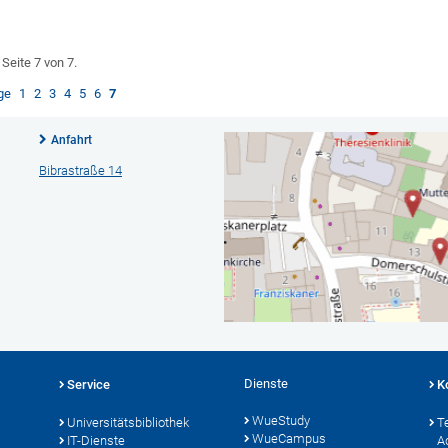
Seite 7 von 7.
ge
1
2
3
4
5
6
7
Anfahrt
Bibrastraße 14
Dienste
Service
K
WueStudy
Universitätsbibliothek
T
WueCampus
IT-Dienste
A