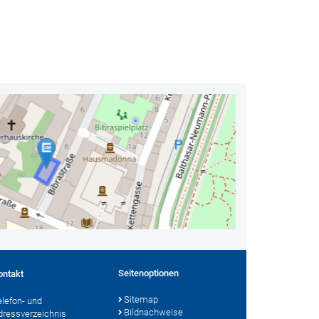
Seitenoptionen
ontakt
Sitemap
elefon- und
Bildnachweise
dressverzeichnis