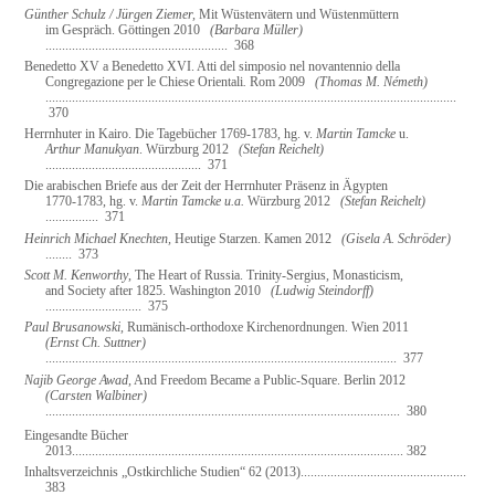
Günther Schulz / Jürgen Ziemer,
Mit Wüstenvätern und Wüstenmüttern
im Gespräch.
Göttingen 2010
(Barbara Müller)
.......................................................
368
Benedetto XV a Benedetto XVI. Atti del simposio nel novantennio della
Congregazione per le Chiese Orientali
.
Rom 2009
(Thomas M. Németh)
............................................................................................................................
370
Herrnhuter in Kairo. Die Tagebücher 1769-1783, hg. v.
Martin Tamcke
u.
Arthur Manukyan
. Würzburg 2012
(Stefan Reichelt)
...............................................
371
Die arabischen Briefe aus der Zeit der Herrnhuter Präsenz in Ägypten
1770-1783, hg. v.
Martin Tamcke u.a.
Würzburg 2012
(Stefan Reichelt)
................
371
Heinrich Michael Knechten,
Heutige Starzen.
Kamen 2012
(Gisela A. Schröder)
........
373
Scott M. Kenworthy
, The Heart of Russia. Trinity-Sergius, Monasticism,
and Society after 1825.
Washington 2010
(Ludwig Steindorff)
.............................
375
Paul Brusanowski,
Rumänisch-orthodoxe Kirchenordnungen. Wien 2011
(Ernst Ch.
Suttner)
..........................................................................................................
377
Najib George Awad,
And Freedom Became a Public-Square.
Berlin 2012
(Carsten Walbiner)
...........................................................................................................
380
Eingesandte Bücher
2013
....................................................................................................
382
Inhaltsverzeichnis „Ostkirchliche Studien“ 62 (2013)
..................................................
383