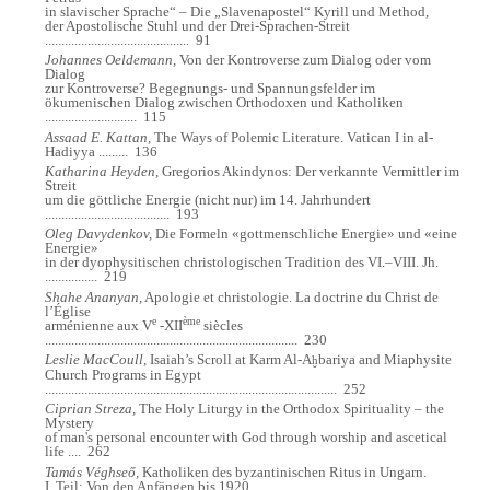
in slavischer Sprache“ – Die „Slavenapostel“ Kyrill und Method,
der Apostolische Stuhl und der Drei-Sprachen-Streit
............................................
91
Johannes Oeldemann,
Von der Kontroverse zum Dialog oder vom
Dialog
zur Kontroverse? Begegnungs- und Spannungsfelder im
ökumenischen Dialog zwischen Orthodoxen und Katholiken
............................
115
Assaad E. Kattan,
The Ways of Polemic Literature.
Vatican I in al-
Hadiyya
.........
136
Katharina Heyden,
Gregorios Akindynos: Der verkannte Vermittler im
Streit
um die göttliche Energie (nicht nur) im 14. Jahrhundert
......................................
193
Oleg Davydenkov,
Die Formeln «gottmenschliche Energie» und «eine
Energie»
in der dyophysitischen christologischen Tradition des VI.–VIII. Jh.
................
219
Shahe Ananyan,
Apologie et christologie.
La doctrine du Christ de
l’Église
e
ème
arménienne aux V
-XII
siècles
.............................................................................
230
Leslie MacCoull,
Isaiah’s Scroll at Karm Al-A
bariya and Miaphysite
ḫ
Church Programs in Egypt
.........................................................................................
252
Ciprian Streza,
The Holy Liturgy in the Orthodox Spirituality – the
Mystery
of man's personal encounter with God through worship and ascetical
life
....
262
Tamás Véghseő,
Katholiken des byzantinischen Ritus in Ungarn.
I. Teil: Von den Anfängen bis 1920