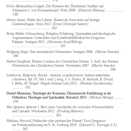
............................................
178
Eirini Afentoulidou-Leitgeb,
Die Hymnen des Theoktistos Studites auf
Athanasios I. von Konstantinopel. Wien 2008
(Ekaterini Mitsiou)
.....................
180
Hanns Sauter,
Bilder des Lebens. Ikonen als Antworten auf heutige
Glaubensfragen. Wien 2012
(Ernst Christoph Suttner)
...........................................
182
Britta Müller-Schauenburg,
Religiöse Erfahrung, Spiritualität und theologische
Argumentation. Gotteslehre und Gottebenbildlichkeit bei Gregorios
Palamas. Stuttgart 2011
(Hermann-Josef Röhrig)
.....................................................
183
Wolfgang Hage,
Das orientalische Christentum. Stuttgart 2006
(Martin Tamcke)
.
188
Hubert Kaufhold,
Kleines Lexikon des Christlichen Orients. 2. Aufl. des Kleinen
Wörterbuchs des Christlichen Orients. Wiesbaden 2007
(Martin Tamcke)
..............................................................................................................
190
Łemkowie, Bojkowie, Rusini – historia, współczesność, kultura materialna
i duchowa, Bd. IV, Teil 1 und 2, hrsg. v.
S. Dudra, B. Halczak, R. Drozd,
I. Betko, M. Šmigeľ
. Słupsk-Zielona Góra 2012
(Wioletta Zawitkowska)
.............
191
Daniel Munteanu,
Theologie der Koinonia: Ökumenische Einführung in die
Orthodoxe Theologie und Spiritualität. Borsdorf 2013
(Michael Altripp)
..........
359
Mor Ignatios Aphrem I. Bars
ˆ
aum
, Geschichte der syrischen Wissenschaften
und Literatur. Wiesbaden 2012
(
Predrag Bukovec
)
................................................
363
Nikolaus Wyrwoll,
Politischer oder petrinischer Primat? Zwei Zeugnisse
zur Primatsauffassung im 9. Jh. Freiburg 2010
(
Edward G. Farrugia S.J.
)
..........
365