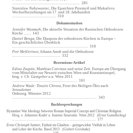
............................................................................
281
Stanislaw Nabywaniec,
Die Eparchien Przemyśl und Mukačevo.
Wechselbeziehungen im 17. und 18. Jahrhundert
.................................................
310
Dokumentation
Jennifer Wasmuth,
Die aktuelle Situation der Russischen Orthodoxen
Kirche
........
143
Daniel Benga,
Die Diaspora der orthodoxen Kirchen in Europa –
Ein geschichtlicher Überblick
.....................................................................................
318
Petr Me
šč
erinov,
Johann Arndt und die Orthodoxie
......................................................
332
Rezensions-Artikel
Edina Zsupán,
Matthias Corvinus und seine Zeit. Europa am Übergang
vom Mittelalter zur Neuzeit zwischen Wien und Konstantinopel,
hrsg. v.
Ch. Gastgeber u.a.
Wien 2011
.........................................................................
161
Andrew Wade: Tinatin Chronz,
Feier des Heiligen Öles nach
Jerusalemer
Ordnung. Münster 2012
...............................................................................................
343
Buchbesprechungen
Byzantine War Ideology between Roman Imperial Concept and Christian Religion.
Hrsg. v.
Johannes Koder
u.
Ioannis Stouraitis
. Wien 2012
(Ernst Gamillscheg)
..............................................................................................
177
Ernst Christoph Suttner,
Einheit im Glauben – geistgewirkte Vielfalt in Leben
und Lehre der Kirche. Basel 2013
(Gisbert Greshake)