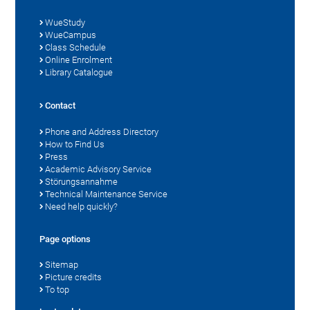
WueStudy
WueCampus
Class Schedule
Online Enrolment
Library Catalogue
Contact
Phone and Address Directory
How to Find Us
Press
Academic Advisory Service
Störungsannahme
Technical Maintenance Service
Need help quickly?
Page options
Sitemap
Picture credits
To top