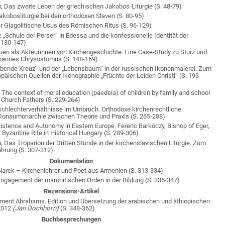
,
Das zweite Leben der griechischen Jakobos-Liturgie (S.
48-79)
akobosliturgie bei den orthodoxen Slaven (S.
80-95)
r Glagolitische Usus des Römischen Ritus (S.
96-129)
 „Schule der Perser“ in Edessa und die konfessionelle Identität der
.
130-147)
uen als Akteurinnen von Kirchengeschichte: Eine Case-Study zu Sturz und
ohannes Chrysostomus (S.
148-169)
bende Kreuz“ und der „Lebensbaum“ in der russischen Ikonenmalerei. Zum
äischen Quellen der Ikonographie „Früchte der Leiden Christi“ (S.
193-
,
The context of moral education (paedeia) of children by family and school
y Church Fathers (S.
229-264)
chlechterverhältnisse im Umbruch. Orthodoxe kirchenrechtliche
Donaumonarchie zwischen Theorie und Praxis (S.
265-288)
stence and Autonomy in Eastern Europe. Ferenc Barkóczy, Bishop of Eger,
e Byzantine Rite in Historical Hungary (S.
289-306)
a,
Das Troparion der Dritten Stunde in der kirchenslavischen Liturgie. Zum
ührung (S.
307-312)
Dokumentation
arek – Kirchenlehrer und Poet aus Armenien (S.
313-334)
ngagement der maronitischen Orden in der Bildung (S.
335-347)
Rezensions-Artikel
ent Abrahams. Edition und Übersetzung der arabischen und äthiopischen
2012
(Jan Dochhorn)
(S.
348-362)
Buchbesprechungen