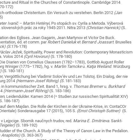
ecture and Ritual in the Churches of Constantinople. Cambridge 2014
170-172)
sch-orthodoxe Christentum.
Ein Versuch zu verstehen. Berlin 2012
(Jan
5)
eter Ivanič – Martin Hetényi,
Po stopách sv. Cyrila a Metoda. Výberová
a slovenských prác za roky 1945-2011. Nitra 2013
(Christian Hannick)
(S.
iation des Eglises. Jean Gagarin, Jean Martynov et Victor De Buck.
entation, éd. e
t comm. par
Robert Danieluk
et
Bernard Joassart
.
Bruxelles
ck) (S.
176-178)
áclav Ježek
, Spirituality, Power and Revolution: Contemporary Monasticism
a
. Volos 2014
(Cyril Hovorun)
(S. 178-180)
Die Diarien von Cornelius Claussen (1782–1783), Gottlob August Roller
g Winiger (1775–1782), hg. v.
Martin Tamcke
u.
Katja Weiland
. Würzburg
)
(S. 180-181)
r,
Vergöttlichung bei Vladimir Solov’ëv und Lev Tolstoj. Ein Dialog, der nie
burg 2014
(Hermann-Josef Röhrig) (S.
181-183)
 in kommunistischer Zeit. Band 1, hrsg. v.
Thomas Bremer
u.
Burkhard
14
(Hermann-Josef Röhrig)
(S.
183-186)
ten
, Leidendulder. Kamen 2014 (= Studien zur russischen Spiritualität XIV)
(S. 186-187)
 auf dem Majdan. Die Rolle der Kirchen in der Ukraine-Krise, in: ContaCOr
 Orientale) Sonderausgabe 17 (2015), 105 S.
(Ernst Christoph Suttner)
(S.
v Lejpcige. Sbornik naučnych trudov, red.
Marina E. Dmitrieva
. Sankt-
Teigeler)
(S. 189-192)
udder of the Church. A Study of the Theory of Canon Law in the Pedalion.
 Anapliotis)
(S. 363-367)