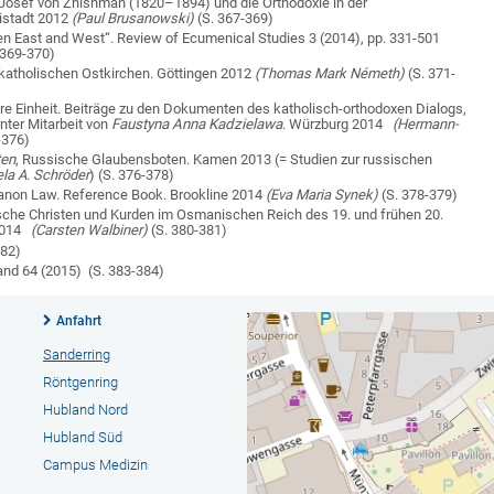
 Josef von Zhishman (1820–1894) und die Orthodoxie in der
istadt 2012
(Paul Brusanowski)
(S. 367-369)
een East and West“. Review of Ecumenical Studies 3 (2014), pp. 331-501
 369-370)
 katholischen Ostkirchen. Göttingen 2012
(Thomas Mark Németh)
(S. 371-
re Einheit. Beiträge zu den Dokumenten des katholisch-orthodoxen Dialogs,
nter Mitarbeit von
Faustyna Anna Kadzielawa
. Würzburg 2014
(Hermann-
-376)
ten
, Russische Glaubensboten. Kamen 2013 (= Studien zur russischen
ela A. Schröder
) (S. 376-378)
anon Law.
Reference Book.
Brookline 2014
(Eva Maria Synek)
(S. 378-379)
sche Christen und Kurden im Osmanischen Reich des 19. und frühen 20.
 2014
(Carsten Walbiner)
(S. 380-381)
382)
and 64 (2015) (S.
383-384)
Anfahrt
Sanderring
Röntgenring
Hubland Nord
Hubland Süd
Campus Medizin