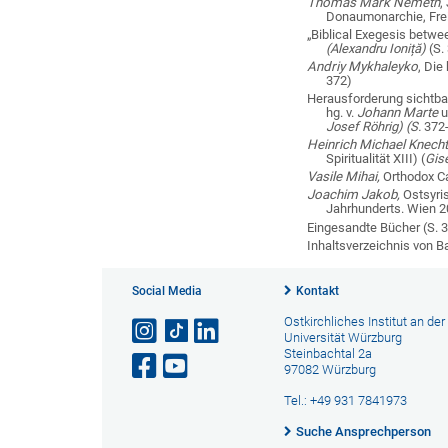
Thomas Mark Németh
,
Donaumonarchie, Fre
„Biblical Exegesis betw
(Alexandru Ioniță)
(S.
Andriy Mykhaleyko
, Die
372)
Herausforderung sichtba
hg. v.
Johann Marte
u
Josef Röhrig) (S.
372
Heinrich Michael Knech
Spiritualität XIII)
(
Gis
Vasile Mihai,
Orthodox C
Joachim Jakob,
Ostsyri
Jahrhunderts. Wien
Eingesandte Bücher
(S. 
Inhaltsverzeichnis von B
Social Media
Kontakt
Ostkirchliches Institut an der
Universität Würzburg
Steinbachtal 2a
97082 Würzburg
Tel.: +49 931 7841973
Suche Ansprechperson