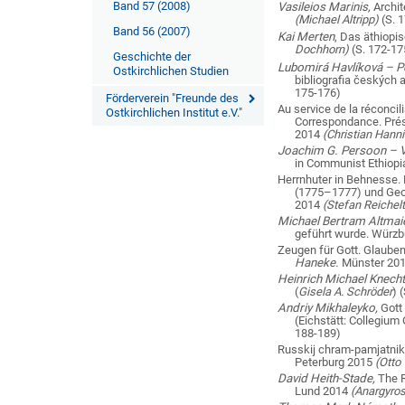
Band 57 (2008)
Vasileios Marinis,
Archit
(Michael Altripp)
(S. 
Band 56 (2007)
Kai Merten
, Das äthiopi
Dochhorn)
(S. 172-17
Geschichte der
Lubomirá Havlík
ová – P
Ostkirchlichen Studien
bibliografia českých 
175-176)
Förderverein "Freunde des
Au service de la réconcil
Ostkirchlichen Institut e.V."
Correspondance. Prés
2014
(Christian Hanni
Joachim G. Persoon – V
in Communist Ethiopi
Herrnhuter in Behnesse.
(1775–1777) und Geor
2014
(Stefan Reichelt
Michael Bertram Altmaie
geführt wurde. Würz
Zeugen für Gott. Glauben
Haneke.
Münster 20
Heinrich Michael Knech
(
Gisela A. Schröder
) 
Andriy Mikhaleyko,
Gott
(Eichstätt: Collegium
188-189)
Russkij chram-pamjatnik 
Peterburg 2015
(Otto 
David Heith-Stade,
The R
Lund 2014
(Anargyros