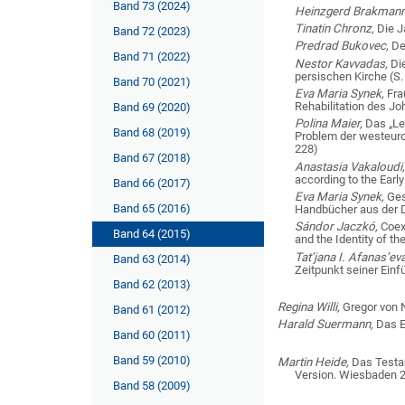
Band 73 (2024)
Heinzgerd Brakmann
Tinatin Chronz,
Die J
Band 72 (2023)
Predrad Bukovec,
De
Band 71 (2022)
Nestor Kavvadas,
Die
persischen Kirche (S
Band 70 (2021)
Eva Maria Synek,
Fra
Rehabilitation des J
Band 69 (2020)
Polina Maier,
Das „Le
Band 68 (2019)
Problem der westeurop
228)
Band 67 (2018)
Anastasia Vakaloudi
according to the Earl
Band 66 (2017)
Eva Maria Synek,
Ges
Band 65 (2016)
Handbücher aus der 
Sándor Jaczkó,
Coexi
Band 64 (2015)
and the Identity of th
Tat’jana I. Afanas’ev
Band 63 (2014)
Zeitpunkt seiner Einf
Band 62 (2013)
Regina Willi,
Gregor von N
Band 61 (2012)
Harald Suermann,
Das E
Band 60 (2011)
Band 59 (2010)
Martin Heide,
Das Testam
Version.
Wiesbaden 
Band 58 (2009)