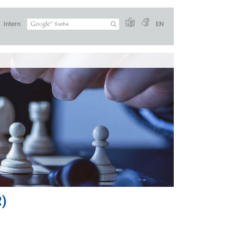
Intern
EN
)