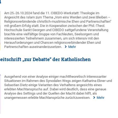
4
Am 25.-26.10.2024 fand die 11. CIBEDO-Werkstatt: Theologie im
Angesicht des Islam zum Thema „Vom eins Werden und zwei Bleiben –
Religionsverbindende christlich-muslimische Ehen und Partnerschaften“
mit großem Erfolg statt. Die in Kooperation zwischen der Phil.-Theol.
Hochschule Sankt Georgen und CIBEDO sattgefundene Veranstaltung
brachte eine vielfältige Gruppe von Fachleuten, Seelsorgern und
interessierten Teilnehmern zusammen, um sich intensiv mit den
Herausforderungen und Chancen religionsverbindender Ehen und
Partnerschaften auseinanderzusetzen.
Mehr
eitschrift „zur Debatte“ der Katholischen
Ausgehend von einer Analyse einiger machttheoretisch interessanter
Situationen im Rahmen des Synodalen Wegs zeigen Katharina Ebner und
Sebastian Dietz einige Varianten des Verhaltens angesichts eines
erlebten Machtanspruchs auf. Dabei wird deutlich, dass eine genaue
Analyse des Settings und der Quellen der Macht dabei hilft, als
unangemessen erlebte Machtansprüche zurückzuweisen.
Mehr