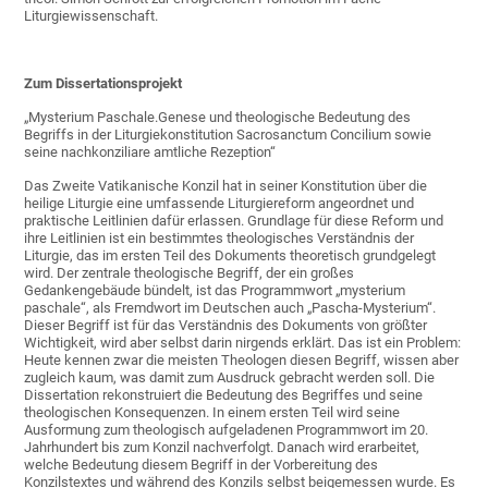
Liturgiewissenschaft.
Zum Dissertationsprojekt
„Mysterium Paschale.Genese und theologische Bedeutung des
Begriffs in der Liturgiekonstitution Sacrosanctum Concilium sowie
seine nachkonziliare amtliche Rezeption“
Das Zweite Vatikanische Konzil hat in seiner Konstitution über die
heilige Liturgie eine umfassende Liturgiereform angeordnet und
praktische Leitlinien dafür erlassen. Grundlage für diese Reform und
ihre Leitlinien ist ein bestimmtes theologisches Verständnis der
Liturgie, das im ersten Teil des Dokuments theoretisch grundgelegt
wird. Der zentrale theologische Begriff, der ein großes
Gedankengebäude bündelt, ist das Programmwort „mysterium
paschale“, als Fremdwort im Deutschen auch „Pascha-Mysterium“.
Dieser Begriff ist für das Verständnis des Dokuments von größter
Wichtigkeit, wird aber selbst darin nirgends erklärt. Das ist ein Problem:
Heute kennen zwar die meisten Theologen diesen Begriff, wissen aber
zugleich kaum, was damit zum Ausdruck gebracht werden soll. Die
Dissertation rekonstruiert die Bedeutung des Begriffes und seine
theologischen Konsequenzen. In einem ersten Teil wird seine
Ausformung zum theologisch aufgeladenen Programmwort im 20.
Jahrhundert bis zum Konzil nachverfolgt. Danach wird erarbeitet,
welche Bedeutung diesem Begriff in der Vorbereitung des
Konzilstextes und während des Konzils selbst beigemessen wurde. Es