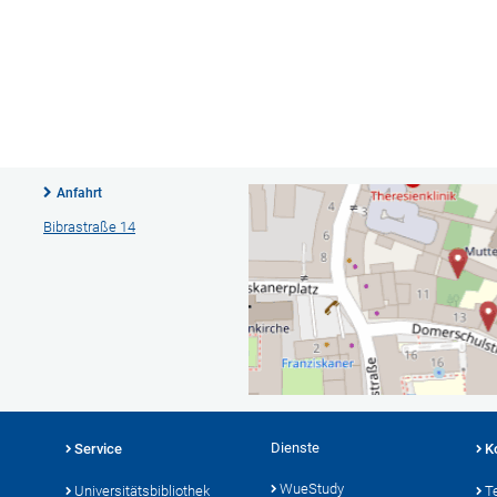
Anfahrt
Bibrastraße 14
Dienste
Service
K
WueStudy
Universitätsbibliothek
T