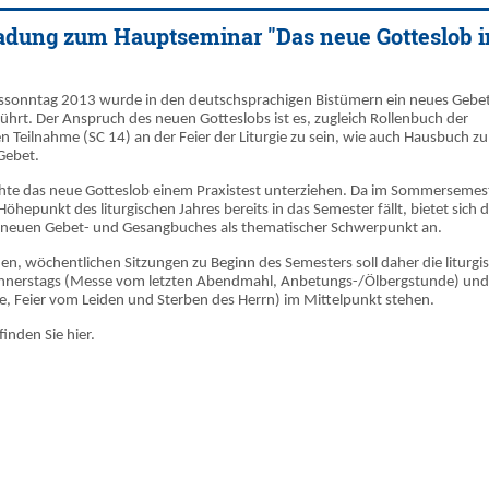
adung zum Hauptseminar "Das neue Gotteslob i
ssonntag 2013 wurde in den deutschsprachigen Bistümern ein neues Gebe
hrt. Der Anspruch des neuen Gotteslobs ist es, zugleich Rollenbuch der
n Teilnahme (SC 14) an der Feier der Liturgie zu sein, wie auch Hausbuch z
Gebet.
te das neue Gotteslob einem Praxistest unterziehen. Da im Sommersemes
öhepunkt des liturgischen Jahres bereits in das Semester fällt, bietet sich 
s neuen Gebet- und Gesangbuches als thematischer Schwerpunkt an.
n, wöchentlichen Sitzungen zu Beginn des Semesters soll daher die liturgi
nnerstags (Messe vom letzten Abendmahl, Anbetungs-/Ölbergstunde) und
te, Feier vom Leiden und Sterben des Herrn) im Mittelpunkt stehen.
inden Sie hier.