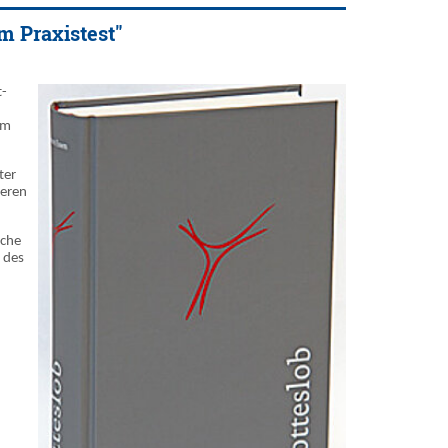
m Praxistest"
t-
um
ter
deren
sche
 des