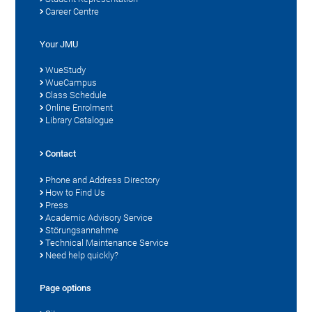
Career Centre
Your JMU
WueStudy
WueCampus
Class Schedule
Online Enrolment
Library Catalogue
Contact
Phone and Address Directory
How to Find Us
Press
Academic Advisory Service
Störungsannahme
Technical Maintenance Service
Need help quickly?
Page options