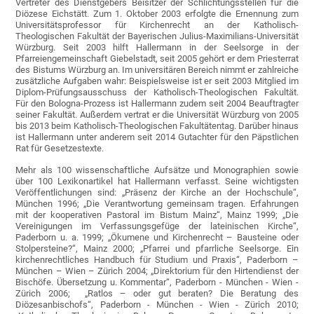
Vertreter des Dienstgebers Beisitzer der Schlichtungsstellen für die
Diözese Eichstätt. Zum 1. Oktober 2003 erfolgte die Ernennung zum
Universitätsprofessor für Kirchenrecht an der Katholisch-
Theologischen Fakultät der Bayerischen Julius-Maximilians-Universität
Würzburg. Seit 2003 hilft Hallermann in der Seelsorge in der
Pfarreiengemeinschaft Giebelstadt, seit 2005 gehört er dem Priesterrat
des Bistums Würzburg an. Im universitären Bereich nimmt er zahlreiche
zusätzliche Aufgaben wahr: Beispielsweise ist er seit 2003 Mitglied im
Diplom-Prüfungsausschuss der Katholisch-Theologischen Fakultät.
Für den Bologna-Prozess ist Hallermann zudem seit 2004 Beauftragter
seiner Fakultät. Außerdem vertrat er die Universität Würzburg von 2005
bis 2013 beim Katholisch-Theologischen Fakultätentag. Darüber hinaus
ist Hallermann unter anderem seit 2014 Gutachter für den Päpstlichen
Rat für Gesetzestexte.
Mehr als 100 wissenschaftliche Aufsätze und Monographien sowie
über 100 Lexikonartikel hat Hallermann verfasst. Seine wichtigsten
Veröffentlichungen sind: „Präsenz der Kirche an der Hochschule“,
München 1996; „Die Verantwortung gemeinsam tragen. Erfahrungen
mit der kooperativen Pastoral im Bistum Mainz“, Mainz 1999; „Die
Vereinigungen im Verfassungsgefüge der lateinischen Kirche“,
Paderborn u. a. 1999; „Ökumene und Kirchenrecht – Bausteine oder
Stolpersteine?“, Mainz 2000; „Pfarrei und pfarrliche Seelsorge. Ein
kirchenrechtliches Handbuch für Studium und Praxis“, Paderborn –
München – Wien – Zürich 2004; „Direktorium für den Hirtendienst der
Bischöfe. Übersetzung u. Kommentar“, Paderborn - München - Wien -
Zürich 2006; „Ratlos – oder gut beraten? Die Beratung des
Diözesanbischofs“, Paderborn - München - Wien - Zürich 2010;