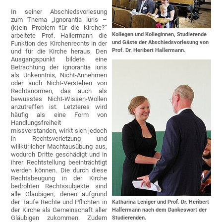
In seiner Abschiedsvorlesung
zum Thema „Ignorantia iuris –
(k)ein Problem für die Kirche?“
Kollegen und Kolleginnen, Studierende
arbeitete Prof. Hallermann die
und Gäste der Abschiedsvorlesung von
Funktion des Kirchenrechts in der
Prof. Dr. Heribert Hallermann.
und für die Kirche heraus. Den
Ausgangspunkt bildete eine
Betrachtung der ignorantia iuris
als Unkenntnis, Nicht-Annehmen
oder auch Nicht-Verstehen von
Rechtsnormen, das auch als
bewusstes Nicht-Wissen-Wollen
anzutreffen ist. Letzteres wird
häufig als eine Form von
Handlungsfreiheit
missverstanden, wirkt sich jedoch
in Rechtsverletzung und
willkürlicher Machtausübung aus,
wodurch Dritte geschädigt und in
ihrer Rechtstellung beeinträchtigt
werden können. Die durch diese
Rechtsbeugung in der Kirche
bedrohten Rechtssubjekte sind
alle Gläubigen, denen aufgrund
der Taufe Rechte und Pflichten in
Katharina Leniger und Prof. Dr. Heribert
der Kirche als Gemeinschaft aller
Hallermann nach dem Dankeswort der
Gläubigen zukommen. Zudem
Studierenden.