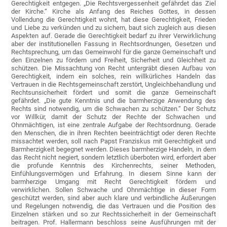
Gerechtigkeit entgegen. „Die Rechtsvergessenheit gefährdet das Ziel
der Kirche.“ Kirche als Anfang des Reiches Gottes, in dessen
Vollendung die Gerechtigkeit wohnt, hat diese Gerechtigkeit, Frieden
und Liebe zu verkünden und zu sichern, baut sich zugleich aus diesen
Aspekten auf. Gerade die Gerechtigkeit bedarf zu ihrer Verwirklichung
aber der institutionellen Fassung in Rechtsordnungen, Gesetzen und
Rechtsprechung, um das Gemeinwohl für die ganze Gemeinschaft und
den Einzelnen zu fördern und Freiheit, Sicherheit und Gleichheit zu
schützen. Die Missachtung von Recht untergräbt diesen Aufbau von
Gerechtigkeit, indem ein solches, rein willkürliches Handeln das
Vertrauen in die Rechtsgemeinschaft zerstört, Ungleichbehandlung und
Rechtsunsicherheit fördert und somit die ganze Gemeinschaft
gefährdet. „Die gute Kenntnis und die barmherzige Anwendung des
Rechts sind notwendig, um die Schwachen zu schützen.“ Der Schutz
vor Willkür, damit der Schutz der Rechte der Schwachen und
Ohnmächtigen, ist eine zentrale Aufgabe der Rechtsordnung. Gerade
den Menschen, die in ihren Rechten beeinträchtigt oder deren Rechte
missachtet werden, soll nach Papst Franziskus mit Gerechtigkeit und
Barmherzigkeit begegnet werden. Dieses barmherzige Handeln, in dem
das Recht nicht negiert, sondern letztlich überboten wird, erfordert aber
die profunde Kenntnis des Kirchenrechts, seiner Methoden,
Einfühlungsvermögen und Erfahrung. In diesem Sinne kann der
barmherzige Umgang mit Recht Gerechtigkeit fördern und
verwirklichen. Sollen Schwache und Ohnmächtige in dieser Form
geschützt werden, sind aber auch klare und verbindliche Äußerungen
und Regelungen notwendig, die das Vertrauen und die Position des
Einzelnen stärken und so zur Rechtssicherheit in der Gemeinschaft
beitragen. Prof. Hallermann beschloss seine Ausführungen mit der