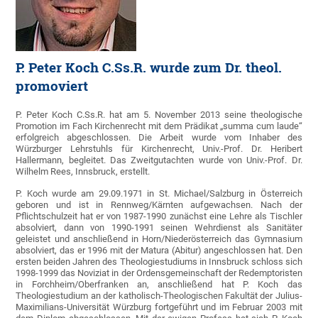
P. Peter Koch C.Ss.R. wurde zum Dr. theol.
promoviert
P. Peter Koch C.Ss.R. hat am 5. November 2013 seine theologische
Promotion im Fach Kirchenrecht mit dem Prädikat „summa cum laude“
erfolgreich abgeschlossen. Die Arbeit wurde vom Inhaber des
Würzburger Lehrstuhls für Kirchenrecht, Univ.-Prof. Dr. Heribert
Hallermann, begleitet. Das Zweitgutachten wurde von Univ.-Prof. Dr.
Wilhelm Rees, Innsbruck, erstellt.
P. Koch wurde am 29.09.1971 in St. Michael/Salzburg in Österreich
geboren und ist in Rennweg/Kärnten aufgewachsen. Nach der
Pflichtschulzeit hat er von 1987-1990 zunächst eine Lehre als Tischler
absolviert, dann von 1990-1991 seinen Wehrdienst als Sanitäter
geleistet und anschließend in Horn/Niederösterreich das Gymnasium
absolviert, das er 1996 mit der Matura (Abitur) angeschlossen hat. Den
ersten beiden Jahren des Theologiestudiums in Innsbruck schloss sich
1998-1999 das Noviziat in der Ordensgemeinschaft der Redemptoristen
in Forchheim/Oberfranken an, anschließend hat P. Koch das
Theologiestudium an der katholisch-Theologischen Fakultät der Julius-
Maximilians-Universität Würzburg fortgeführt und im Februar 2003 mit