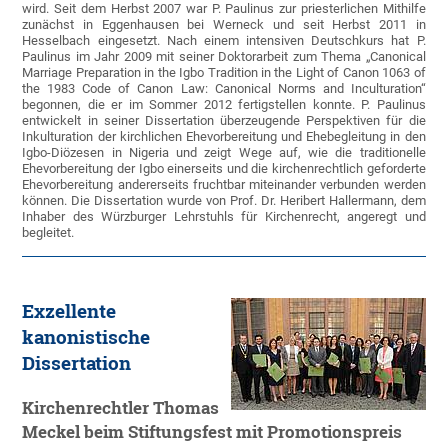
wird. Seit dem Herbst 2007 war P. Paulinus zur priesterlichen Mithilfe
zunächst in Eggenhausen bei Werneck und seit Herbst 2011 in
Hesselbach eingesetzt. Nach einem intensiven Deutschkurs hat P.
Paulinus im Jahr 2009 mit seiner Doktorarbeit zum Thema „Canonical
Marriage Preparation in the Igbo Tradition in the Light of Canon 1063 of
the 1983 Code of Canon Law: Canonical Norms and Inculturation“
begonnen, die er im Sommer 2012 fertigstellen konnte. P. Paulinus
entwickelt in seiner Dissertation überzeugende Perspektiven für die
Inkulturation der kirchlichen Ehevorbereitung und Ehebegleitung in den
Igbo-Diözesen in Nigeria und zeigt Wege auf, wie die traditionelle
Ehevorbereitung der Igbo einerseits und die kirchenrechtlich geforderte
Ehevorbereitung andererseits fruchtbar miteinander verbunden werden
können. Die Dissertation wurde von Prof. Dr. Heribert Hallermann, dem
Inhaber des Würzburger Lehrstuhls für Kirchenrecht, angeregt und
begleitet.
Exzellente
kanonistische
Dissertation
Kirchenrechtler Thomas
Meckel beim Stiftungsfest mit Promotionspreis