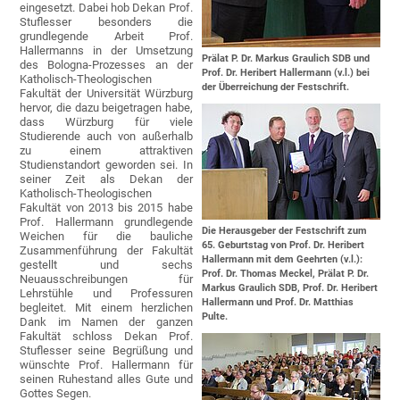
eingesetzt. Dabei hob Dekan Prof.
Stuflesser besonders die
grundlegende Arbeit Prof.
Hallermanns in der Umsetzung
Prälat P. Dr. Markus Graulich SDB und
des Bologna-Prozesses an der
Prof. Dr. Heribert Hallermann (v.l.) bei
Katholisch-Theologischen
der Überreichung der Festschrift.
Fakultät der Universität Würzburg
hervor, die dazu beigetragen habe,
dass Würzburg für viele
Studierende auch von außerhalb
zu einem attraktiven
Studienstandort geworden sei. In
seiner Zeit als Dekan der
Katholisch-Theologischen
Fakultät von 2013 bis 2015 habe
Prof. Hallermann grundlegende
Die Herausgeber der Festschrift zum
Weichen für die bauliche
65. Geburtstag von Prof. Dr. Heribert
Zusammenführung der Fakultät
Hallermann mit dem Geehrten (v.l.):
gestellt und sechs
Prof. Dr. Thomas Meckel, Prälat P. Dr.
Neuausschreibungen für
Markus Graulich SDB, Prof. Dr. Heribert
Lehrstühle und Professuren
Hallermann und Prof. Dr. Matthias
begleitet. Mit einem herzlichen
Pulte.
Dank im Namen der ganzen
Fakultät schloss Dekan Prof.
Stuflesser seine Begrüßung und
wünschte Prof. Hallermann für
seinen Ruhestand alles Gute und
Gottes Segen.