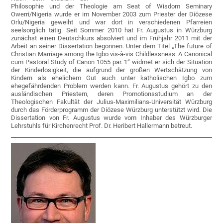
Philosophie und der Theologie am Seat of Wisdom Seminary
Owerri/Nigeria wurde er im November 2003 zum Priester der Diözese
Orlu/Nigeria geweiht und war dort in verschiedenen Pfarreien
seelsorglich tätig. Seit Sommer 2010 hat Fr. Augustus in Würzburg
zunächst einen Deutschkurs absolviert und im Frühjahr 2011 mit der
Arbeit an seiner Dissertation begonnen. Unter dem Titel „The future of
Christian Marriage among the Igbo vis-à-vis Childlessness. A Canonical
cum Pastoral Study of Canon 1055 par. 1“ widmet er sich der Situation
der Kinderlosigkeit, die aufgrund der großen Wertschätzung von
Kindern als ehelichem Gut auch unter katholischen Igbo zum
ehegefährdenden Problem werden kann. Fr. Augustus gehört zu den
ausländischen Priestern, deren Promotionsstudium an der
Theologischen Fakultät der Julius-Maximilians-Universität Würzburg
durch das Förderprogramm der Diözese Würzburg unterstützt wird. Die
Dissertation von Fr. Augustus wurde vom Inhaber des Würzburger
Lehrstuhls für Kirchenrecht Prof. Dr. Heribert Hallermann betreut.