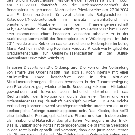
dem Diplom abgeschlossen. Mit der ewigen Profess hat sich P. Koch
am 21.06.2003 dauerhaft an die Ordensgemeinschaft der
Redemptoristen gebunden. Nach seiner Priesterweihe am 27.06.2004
war P. Koch zunächst für zwei Jahre als Religionslehrer in
Katzelsdorf/Niederösterreich im Einsatz, anschließend als
priesterlicher Mitarbeiter in der Pfarreiengemeinschaft
Aub/Gelchsheim in der Diözese Würzburg. Im Herbst 2007 hat P. Koch
sein Promotionsstudium begonnen. Zunächst arbeitete er in der
Ausbildungskommunität der Redemptoristen in Würzburg mit, im Jahr
2011 wurde er als Rektor an das österreichische Redemptoristenkolleg
Maria Puchheim in Attnang-Puchheim versetzt. P. Koch war Mitglied der
Graduiertenschule für Geisteswissenschaften an der Julius-
Maximilians-Universität Würzburg.
In seiner Dissertation „Die Ordenspfarre. Die Formen der Verbindung
von Pfarre und Ordensinstitut“ hat sich P. Koch intensiv mit einer
strukturellen Frage beschäftigt, der in den aktuellen
Strukturveränderungen, die sich besonders in der Zusammenlegung
von Pfarreien zeigen, wieder aktuelle Bedeutung zukommt. Historisch
gewachsen und teilweise auch hoheitlich dekretiert ist das
Rechtsinstitut der Inkorporation, durch das eine Pfarrei und eine
Ordensniederlassung dauerhaft verknüpft wurden. Für eine solche
Verbindung konnten sowohl vermögensrechtliche Interessen als auch
seelsorgliche Belange ausschlaggebend sein. Das Kloster, das heißt
eine juristische Person, galt dabei als Pfarrer und kam insbesondere
als Inhaber und Nutznießer des pfarrlichen Vermögens in den Blick.
Das II. Vatikanische Konzil hat demgegenüber die pfarrliche Seelsorge
in den Mittelpunkt gestellt und verboten, dass eine juristische Person
als Pfarrer eingesetzt wird. Die Ortskirchen in Österreich haben das