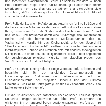
und fördernden akademischen Lehrer. Er schloss mit dem Wunsch
Prof. Hallermann möge seine Publikationstätigkeit auch nach seiner
Emeritierung nicht einstellen und so wünschte er dem Jubilar viele
fruchtbare, erfüllte und gesegnete weitere Jahre, nicht zuletzt im Dienst
von Kirche und Wissenschaft.
Prof. Pulte dankte allen 39 Autoren und Autorinnen für ihre Beiträge und
die bereichernde Mitarbeit an der Festschrift und stellte diese in ihren
Kerngedanken vor. Die erste Sektion widmet sich dem Thema “Konzil
und Codex“ und betrachtet damit eine Grundfrage des kanonischen
Rechts und die hermeneutische Schlüsselfunktion des II.
Vatikanischen Konzils für das Kirchenrecht. Unter der Überschrift
“Theologie und Kirchenrecht“ eröffnet die zweite Sektion eine
interdisziplinäre Debatte des Kirchenrechts mit anderen theologischen
Disziplinen. Die dritte Sektion “Religionsrecht“ befasst sich angesichts
der zunehmenden religiösen Pluralität mit aktuellen Fragen des
Verhältnisses von Staat und Religion.
Prof. Dr. Stephan Haering richtete einige Worte an Prof. Hallermann und
bedankte sich für die langjährige Zusammenarbeit im
Forschungsprojekt “Editionen der Dekretsumme und der
Quaestionensumme des Magister Honorius und der ’Summa
Lipsiensis’“ und seine Beitragstätigkeit für die Zeitschrift “Archiv des
katholischen Kirchenrechts“.
Für die Studierenden der Katholisch-Theologischen Fakultät sprach
Katharina Leniger Dankesworte und lobte Prof. Hallermann als
ehrlichen, immer ansprechbaren sowie engagierten Professor. Ihre