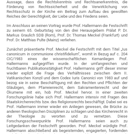
Aussage, dass die Rechtskenntnis und Rechtsanerkenntnis, die
Förderung von Rechtssicherheit und die Verwirklichung von
Rechtsschutz in der Kirche ein Beitrag zum Aufbau des gewollten
Reiches der Gerechtigkeit, der Liebe und des Friedens seien.
Im Anschluss an seinen Vortrag wurde Prof. Hallermann die Festschrift
zu seinem 65. Geburtstag von den drei Herausgebern Prälat P. Dr.
Markus Graulich SDB (Rom), Prof. Dr. Thomas Meckel (Frankfurt) und
Prof. Dr. Matthias Pulte (Mainz) verliehen.
Zunächst präsentierte Prof. Meckel die Festschrift mit dem Titel „Ius
canonicum in communione christifidelium“, womit in Bezug auf c. 204
CIC/1983 eines der wissenschaftlichen Kernanliegen Prof.
Hallermanns aufgegriffen wurde. In der umfangreichen und
fruchtbaren Publikationstätigkeit Prof. Hallermanns griff dieser immer
wieder explizit die Frage des Verhältnisses zwischen dem II.
Vatikanischen Konzil und dem Codex Iuris Canonici von 1983 auf und
bezog sie in seine Beschäftigung mit den Rechten und Pflichten der
Gläubigen, dem Pfarreienrecht, dem Sakramentenrecht und der
Ökumene mit ein, hob Prof. Meckel hervor. In einer zweiten
Forschungslinie habe sich Prof. Hallermann intensiv mit Fragen des
Staatskirchenrechts bzw. des Religionsrechts beschäftigt. Dabei sei es
Prof. Hallermann immer wieder ein Anliegen gewesen, die Brücke zu
anderen theologischen Disziplinen zu schlagen und das Kirchenrecht in
der Theologie zu verorten und zu vernetzen. Diese
Forschungsschwerpunkte Prof. Hallermanns seien auch zu
Leitgedanken der Festschrift geworden. Prof. Meckel würdigte Prof.
Hallermann abschließend als begeisternden, engagierten, fordernden