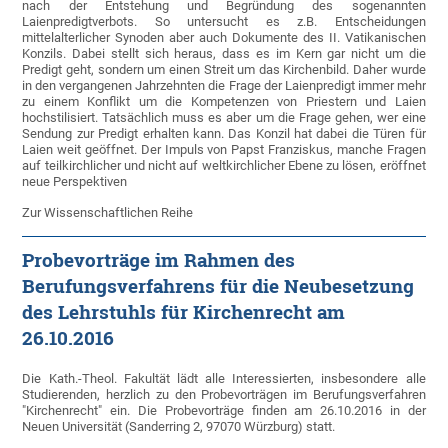
nach der Entstehung und Begründung des sogenannten
Laienpredigtverbots. So untersucht es z.B. Entscheidungen
mittelalterlicher Synoden aber auch Dokumente des II. Vatikanischen
Konzils. Dabei stellt sich heraus, dass es im Kern gar nicht um die
Predigt geht, sondern um einen Streit um das Kirchenbild. Daher wurde
in den vergangenen Jahrzehnten die Frage der Laienpredigt immer mehr
zu einem Konflikt um die Kompetenzen von Priestern und Laien
hochstilisiert. Tatsächlich muss es aber um die Frage gehen, wer eine
Sendung zur Predigt erhalten kann. Das Konzil hat dabei die Türen für
Laien weit geöffnet. Der Impuls von Papst Franziskus, manche Fragen
auf teilkirchlicher und nicht auf weltkirchlicher Ebene zu lösen, eröffnet
neue Perspektiven
Zur Wissenschaftlichen Reihe
Probevorträge im Rahmen des
Berufungsverfahrens für die Neubesetzung
des Lehrstuhls für Kirchenrecht am
26.10.2016
Die Kath.-Theol. Fakultät lädt alle Interessierten, insbesondere alle
Studierenden, herzlich zu den Probevorträgen im Berufungsverfahren
"Kirchenrecht" ein. Die Probevorträge finden am 26.10.2016 in der
Neuen Universität (Sanderring 2, 97070 Würzburg) statt.