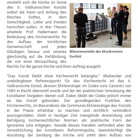
versteht sich die Kirche im Sinne
des II. Vatikanischen Konzils
selbst als Keim und Anfang des
Reiches Gottes, in dem
Gerechtigkeit, Liebe und Frieden
herrschen sollen. In drei Thesen
arbeitete Prof. Hallermann die
Bedeutung des Kirchenrechts für
den Aufbau der kirchlichen
Gemeinschaft und jeden
Gläubigen heraus und verwies
Bläserensemble des Musikvereins
gleichzeitig auf die Gefährdung,
Essfeld
die von einer Missachtung des
Rechts für die ganze Kirche und ihren Auftrag ausgeht.
“Das Konzil bleibt ohne Kirchenrecht belanglos.“ Bleibender und
unabdingbarer Referenzpunkt für das Kirchenrecht ist das II.
Vatikanische Konzil, dessen Ekklesiologie im Codex Iuris Canonici von
1983 in Recht übersetzt wurde und der der praktischen Umsetzung der
konziliaren Vorgaben dienen soll. Dabei bleibt der Codex jedoch immer
an das Konzil gebunden. Der grundlegenden Funktion des
Kirchenrechts, im Besonderen die Communio-Ekklesiologie des Konzils
in der Praxis erfahrbar zu machen und rechtlich verbindlich
auszugestalten, steht in heutiger Zeit mangelnde Anwendung und
Befolgung kirchenrechtlicher Normen als praktische Form der
ignorantia iuris entgegen. Gerade dieses Handeln verhindert aber die
Verwirklichung der konziliaren Reformimpulse, beeinträchtigt die
Ausübung der Sendung der Kirche und steht dem Aufbau von