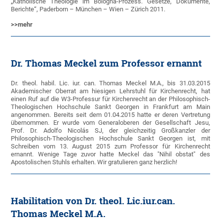
„Katholische Theologie im Bologna-Prozess. Gesetze, Dokumente,
Berichte“, Paderborn – München – Wien – Zürich 2011.
>>mehr
Dr. Thomas Meckel zum Professor ernannt
Dr. theol. habil. Lic. iur. can. Thomas Meckel M.A., bis 31.03.2015
Akademischer Oberrat am hiesigen Lehrstuhl für Kirchenrecht, hat
einen Ruf auf die W3-Professur für Kirchenrecht an der Philosophisch-
Theologischen Hochschule Sankt Georgen in Frankfurt am Main
angenommen. Bereits seit dem 01.04.2015 hatte er deren Vertretung
übernommen. Er wurde vom Generaloberen der Gesellschaft Jesu,
Prof. Dr. Adolfo Nicolás SJ, der gleichzeitig Großkanzler der
Philosophisch-Theologischen Hochschule Sankt Georgen ist, mit
Schreiben vom 13. August 2015 zum Professor für Kirchenrecht
ernannt. Wenige Tage zuvor hatte Meckel das "Nihil obstat" des
Apostolischen Stuhls erhalten. Wir gratulieren ganz herzlich!
Habilitation von Dr. theol. Lic.iur.can.
Thomas Meckel M.A.