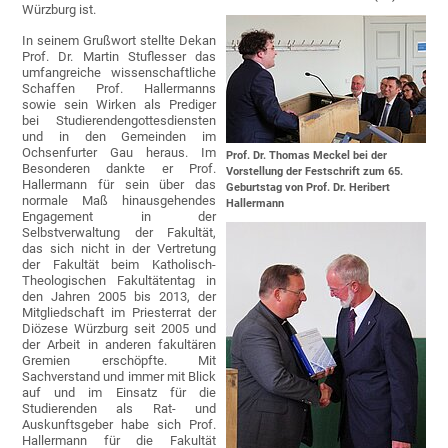
Würzburg ist.
In seinem Grußwort stellte Dekan
Prof. Dr. Martin Stuflesser das
umfangreiche wissenschaftliche
Schaffen Prof. Hallermanns
sowie sein Wirken als Prediger
bei Studierendengottesdiensten
und in den Gemeinden im
Ochsenfurter Gau heraus. Im
Prof. Dr. Thomas Meckel bei der
Besonderen dankte er Prof.
Vorstellung der Festschrift zum 65.
Hallermann für sein über das
Geburtstag von Prof. Dr. Heribert
normale Maß hinausgehendes
Hallermann
Engagement in der
Selbstverwaltung der Fakultät,
das sich nicht in der Vertretung
der Fakultät beim Katholisch-
Theologischen Fakultätentag in
den Jahren 2005 bis 2013, der
Mitgliedschaft im Priesterrat der
Diözese Würzburg seit 2005 und
der Arbeit in anderen fakultären
Gremien erschöpfte. Mit
Sachverstand und immer mit Blick
auf und im Einsatz für die
Studierenden als Rat- und
Auskunftsgeber habe sich Prof.
Hallermann für die Fakultät