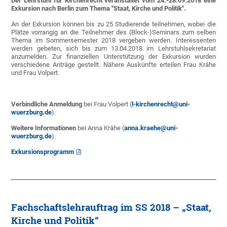
Der Lehrstuhl für Kirchenrecht veranstaltet vom 24.-28.09.2018 eine
Exkursion nach Berlin zum Thema "Staat, Kirche und Politik".
An der Exkursion können bis zu 25 Studierende teilnehmen, wobei die
Plätze vorrangig an die Teilnehmer des (Block-)Seminars zum selben
Thema im Sommersemester 2018 vergeben werden. Interessenten
werden gebeten, sich bis zum 13.04.2018 im Lehrstuhlsekretariat
anzumelden. Zur finanziellen Unterstützung der Exkursion wurden
verschiedene Anträge gestellt. Nähere Auskünfte erteilen Frau Krähe
und Frau Volpert.
Verbindliche Anmeldung
bei Frau Volpert (
l-kirchenrecht@uni-
wuerzburg.de
).
Weitere Informationen
bei Anna Krähe (
anna.kraehe@uni-
wuerzburg.de
).
Exkursionsprogramm
Fachschaftslehrauftrag im SS 2018 – „Staat,
Kirche und Politik“