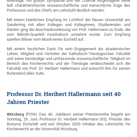
lebendige, mit großer Sympathie und viel Charme vorgetragene Rede
ließ charakteristische wissenschaftliche und menschliche Züge des
Professors und des Chefs am Lehrstuhl deutlich werden.
Mit einem feierlichen Empfang im Lichthof der Neuen Universität am
Sanderring mit allen Kollegen und Kolleginnen, Studierenden und
Gästen ging die Abschiedsvorlesung von Prof. Hallermann zu Ende, die
vom Billroth-Quartett musikalisch umrahmt wurde. Zum Empfang
spielten Bläser vom Musikverein Essfeld auf.
Mit einem herzlichen Dank für sein Engagement als akademischer
Lehrer, Mitglied und Vertreter der Katholisch-Theologischen Fakultät
und seine beständige und umfassende wissenschaftliche Tätigkeit im
Bereich des Kirchenrechts und der Theologie verabschiedet sich die
Fakultät von Prof. Dr. Heribert Hallermann und wünscht ihm für seinen
Ruhestand alles Gute.
Professor Dr. Heribert Hallermann seit 40
Jahren Priester
Würzburg
(POW) Das 40. Jubiläum seiner Priesterweihe begeht am
Sonntag, 26. Juni, Professor Dr. Heribert Hallermann (65), Priester des
Bistums Eichstätt und seit Oktober 2003 Inhaber des Lehrstuhls für
Kirchenrecht an der Universität Würzburg.