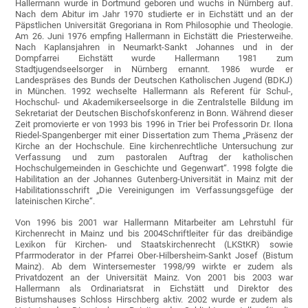
Hallermann wurde in Dortmund geboren und wuchs in Nürnberg auf.
Nach dem Abitur im Jahr 1970 studierte er in Eichstätt und an der
Päpstlichen Universität Gregoriana in Rom Philosophie und Theologie.
Am 26. Juni 1976 empfing Hallermann in Eichstätt die Priesterweihe.
Nach Kaplansjahren in Neumarkt-Sankt Johannes und in der
Dompfarrei Eichstätt wurde Hallermann 1981 zum
Stadtjugendseelsorger in Nürnberg ernannt. 1986 wurde er
Landespräses des Bunds der Deutschen Katholischen Jugend (BDKJ)
in München. 1992 wechselte Hallermann als Referent für Schul-,
Hochschul- und Akademikerseelsorge in die Zentralstelle Bildung im
Sekretariat der Deutschen Bischofskonferenz in Bonn. Während dieser
Zeit promovierte er von 1993 bis 1996 in Trier bei Professorin Dr. Ilona
Riedel-Spangenberger mit einer Dissertation zum Thema „Präsenz der
Kirche an der Hochschule. Eine kirchenrechtliche Untersuchung zur
Verfassung und zum pastoralen Auftrag der katholischen
Hochschulgemeinden in Geschichte und Gegenwart“. 1998 folgte die
Habilitation an der Johannes Gutenberg-Universität in Mainz mit der
Habilitationsschrift „Die Vereinigungen im Verfassungsgefüge der
lateinischen Kirche“.
Von 1996 bis 2001 war Hallermann Mitarbeiter am Lehrstuhl für
Kirchenrecht in Mainz und bis 2004Schriftleiter für das dreibändige
Lexikon für Kirchen- und Staatskirchenrecht (LKStKR) sowie
Pfarrmoderator in der Pfarrei Ober-Hilbersheim-Sankt Josef (Bistum
Mainz). Ab dem Wintersemester 1998/99 wirkte er zudem als
Privatdozent an der Universität Mainz. Von 2001 bis 2003 war
Hallermann als Ordinariatsrat in Eichstätt und Direktor des
Bistumshauses Schloss Hirschberg aktiv. 2002 wurde er zudem als