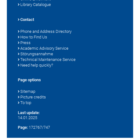
Library Catalogue
Contact
Phone and Address Directory
How to Find Us
Press
Academic Advisory Service
Störungsannahme
Technical Maintenance Service
Need help quickly?
Page options
Sitemap
Picture credits
To top
Last update:
14.01.2025
Page:
172767/747