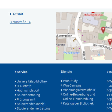
Anfahrt
Bibrastraße 14
Dienste
Service
K
WueStudy
Universitätsbibliothek
T
WueCampus
IT-Dienste
A
Vorlesungsverzeichnis
Hochschulsport
S
Online-Bewerbung und
Studienberatung
P
Online-Einschreibung
Prüfungsamt
S
Katalog der Bibliothek
Studierendenkanzlei
S
Studierendenvertretung
T