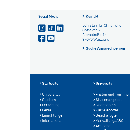
Social Media
Kontakt
Lehrstuhl für Christliche
Sozialethik
Bibrastraße 14
97070 Würzburg
Suche Ansprechperson
Startseite
Universität
Universität
Fristen und Termine
Studium
Studienangebot
Forschung
Nachrichten
Lehre
Karriereportal
Einrichtungen
Beschäftigte
International
VerwaltungsABC
Amtliche