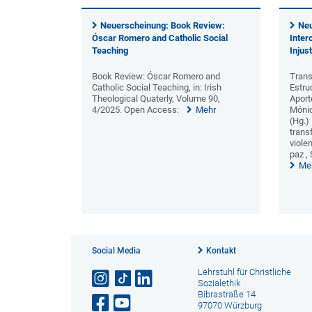
Neuerscheinung: Book Review:
Neu
Óscar Romero and Catholic Social
Inter
Teaching
Injus
Book Review: Óscar Romero and
Trans
Catholic Social Teaching, in: Irish
Estru
Theological Quaterly, Volume 90,
Aport
4/2025. Open Access:
Mehr
Mónic
(Hg.)
trans
viole
paz ,
Me
Social Media
Kontakt
Lehrstuhl für Christliche
Sozialethik
Bibrastraße 14
97070 Würzburg