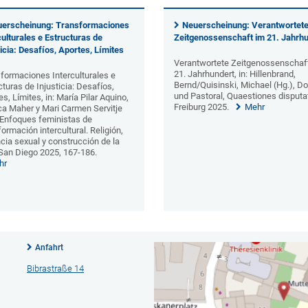
erscheinung: Transformaciones
Neuerscheinung: Verantwortet
culturales e Estructuras de
Zeitgenossenschaft im 21. Jahrh
ticia: Desafíos, Aportes, Límites
Verantwortete Zeitgenossenschaf
21. Jahrhundert, in: Hillenbrand,
formaciones Interculturales e
Bernd/Quisinski, Michael (Hg.), 
cturas de Injusticia: Desafíos,
und Pastoral, Quaestiones disputa
es, Límites, in: María Pilar Aquino,
Freiburg 2025.
Mehr
a Maher y Mari Carmen Servitje
 Enfoques feministas de
formación intercultural. Religión,
ncia sexual y construcción de la
 San Diego 2025, 167-186.
hr
Anfahrt
Bibrastraße 14