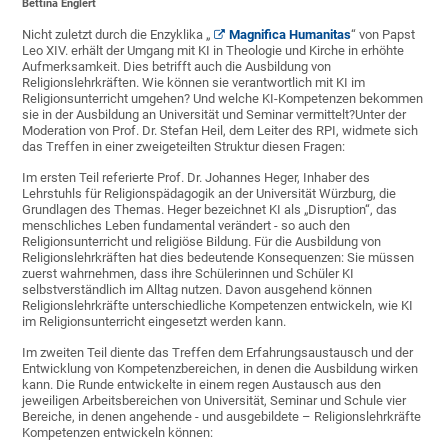
Bettina Englert
Nicht zuletzt durch die Enzyklika „
Magnifica Humanitas
“ von Papst
Leo XIV. erhält der Umgang mit KI in Theologie und Kirche in erhöhte
Aufmerksamkeit. Dies betrifft auch die Ausbildung von
Religionslehrkräften. Wie können sie verantwortlich mit KI im
Religionsunterricht umgehen? Und welche KI-Kompetenzen bekommen
sie in der Ausbildung an Universität und Seminar vermittelt?Unter der
Moderation von Prof. Dr. Stefan Heil, dem Leiter des RPI, widmete sich
das Treffen in einer zweigeteilten Struktur diesen Fragen:
Im ersten Teil referierte Prof. Dr. Johannes Heger, Inhaber des
Lehrstuhls für Religionspädagogik an der Universität Würzburg, die
Grundlagen des Themas. Heger bezeichnet KI als „Disruption“, das
menschliches Leben fundamental verändert - so auch den
Religionsunterricht und religiöse Bildung. Für die Ausbildung von
Religionslehrkräften hat dies bedeutende Konsequenzen: Sie müssen
zuerst wahrnehmen, dass ihre Schülerinnen und Schüler KI
selbstverständlich im Alltag nutzen. Davon ausgehend können
Religionslehrkräfte unterschiedliche Kompetenzen entwickeln, wie KI
im Religionsunterricht eingesetzt werden kann.
Im zweiten Teil diente das Treffen dem Erfahrungsaustausch und der
Entwicklung von Kompetenzbereichen, in denen die Ausbildung wirken
kann. Die Runde entwickelte in einem regen Austausch aus den
jeweiligen Arbeitsbereichen von Universität, Seminar und Schule vier
Bereiche, in denen angehende - und ausgebildete – Religionslehrkräfte
Kompetenzen entwickeln können: