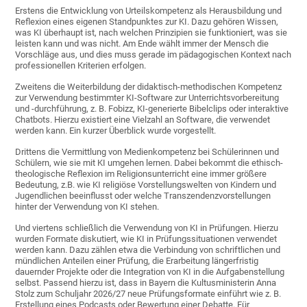
Erstens die Entwicklung von Urteilskompetenz als Herausbildung und
Reflexion eines eigenen Standpunktes zur KI. Dazu gehören Wissen,
was KI überhaupt ist, nach welchen Prinzipien sie funktioniert, was sie
leisten kann und was nicht. Am Ende wählt immer der Mensch die
Vorschläge aus, und dies muss gerade im pädagogischen Kontext nach
professionellen Kriterien erfolgen.
Zweitens die Weiterbildung der didaktisch-methodischen Kompetenz
zur Verwendung bestimmter KI-Software zur Unterrichtsvorbereitung
und -durchführung, z. B. Fobizz, KI-generierte Bibelclips oder interaktive
Chatbots. Hierzu existiert eine Vielzahl an Software, die verwendet
werden kann. Ein kurzer Überblick wurde vorgestellt.
Drittens die Vermittlung von Medienkompetenz bei Schülerinnen und
Schülern, wie sie mit KI umgehen lernen. Dabei bekommt die ethisch-
theologische Reflexion im Religionsunterricht eine immer größere
Bedeutung, z.B. wie KI religiöse Vorstellungswelten von Kindern und
Jugendlichen beeinflusst oder welche Transzendenzvorstellungen
hinter der Verwendung von KI stehen.
Und viertens schließlich die Verwendung von KI in Prüfungen. Hierzu
wurden Formate diskutiert, wie KI in Prüfungssituationen verwendet
werden kann. Dazu zählen etwa die Verbindung von schriftlichen und
mündlichen Anteilen einer Prüfung, die Erarbeitung längerfristig
dauernder Projekte oder die Integration von KI in die Aufgabenstellung
selbst. Passend hierzu ist, dass in Bayern die Kultusministerin Anna
Stolz zum Schuljahr 2026/27 neue Prüfungsformate einführt wie z. B.
Erstellung eines Podcasts oder Bewertung einer Debatte. Für