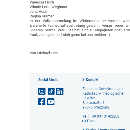
Vanessa Fisch
Winnie-Lotta Weghaus
Jana Hock
Regina Krämer
In der Vollversammlung im Wintersemester werden weite
Erweiterte Fachschaftsvertretung gewählt. Hierzu freuen wi
unseres Teams! Wer Lust hat, sich zu engagieren oder jeman
traut, zu sagen, darf sich gerne bei uns melden ;-)
Von Michael Leis
Social Media
Kontakt
Fachschaftsvertretung der
Katholisch-Theologischen
Fakultät
Bibrastraße 14
97070 Würzburg
Tel.: +49 931 31-82262
E-Mail
Suche Ansprechperson